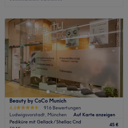
Montag
09:30
–
20:00
Dienstag
09:30
–
20:00
Mittwoch
09:30
–
20:00
Donnerstag
09:30
–
20:00
Freitag
09:30
–
20:00
Samstag
09:30
–
20:00
Sonntag
Geschlossen
Hast du Lust auf bunte, ausgefallene Fingernägel oder
doch lieber einen klassischen, natürlichen Look? So oder
so, bei Beauty Box in München, Altstadt werden deine
Wünsche wahr. Egal ob eine entspannende Maniküre,
Nagelmodellage oder Shellac — lehne dich zurück und
Beauty by CoCo Munich
genieße die Vielfalt an tollen Beauty-Services. Auch
4,6
916 Bewertungen
einen umwerfenden Augenaufschlag kannst du dir hier
Ludwigsvorstadt, München
Auf Karte anzeigen
zaubern lassen. Schau vorbei und freu dich auf deinen
Pediküre mit Gellack / Shellac Cnd
neuen Look.
45 €