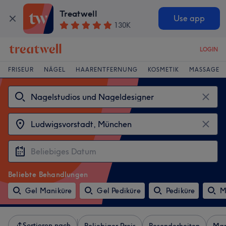
Treatwell
Use app
130K
LOGIN
FRISEUR
NÄGEL
HAARENTFERNUNG
KOSMETIK
MASSAGE
Beliebte Behandlungen
Gel Maniküre
Gel Pediküre
Pediküre
M
Sortieren nach