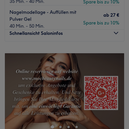
35 Min. - 40 Min.
Spare bis zu 10%
und Vietnamesisch.
Nagelmodellage - Auffüllen mit
Was uns an dem Salon gefällt:
ab
27 €
Pulver Gel
Atmosphäre: Freundlich, gepflegt, modern.
Spare bis zu 10%
40 Min. - 50 Min.
Expertise: Nagelmodellage und Designs.
Schnellansicht Saloninfos
Extras: Kostenlose Getränke.
Zurück zur Salonansicht
Montag
09:00
–
20:00
Dienstag
09:00
–
20:00
Mittwoch
09:00
–
20:00
Donnerstag
09:00
–
20:00
Freitag
09:00
–
20:00
Samstag
09:00
–
20:00
Sonntag
Geschlossen
Willkommen im Beauty Box in München-Ludwigsvorstadt,
deinem neuen Lieblingsort für gepflegte Nägel, kreative
Designs und entspannte Me-Time. Ob du Lust auf ein
frisches Gel-Set, detailverliebte Nail Art oder eine