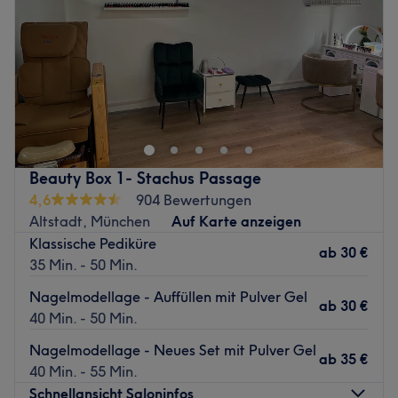
Zurück zur Salonansicht
Samstag
09:30
–
20:00
Sonntag
Geschlossen
Online reservieren auf website www.mocbeautynails.de
um exklusive Angebote und Geschenke zu erhalten. Und
bitte bringen Sie Ihre Mitgliedskarte mit, um eine
einwöchige Garantie auf alle Leistungen zu erhalten.
Zurück zur Salonansicht
Beauty Box 1- Stachus Passage
4,6
904 Bewertungen
Altstadt, München
Auf Karte anzeigen
Klassische Pediküre
ab
30 €
35 Min. - 50 Min.
Nagelmodellage - Auffüllen mit Pulver Gel
ab
30 €
40 Min. - 50 Min.
Nagelmodellage - Neues Set mit Pulver Gel
ab
35 €
40 Min. - 55 Min.
Schnellansicht Saloninfos