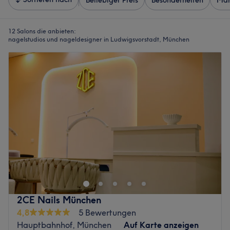
Beliebiger Preis
Besonderheiten
Mar
12 Salons die anbieten:
nagelstudios und nageldesigner in Ludwigsvorstadt, München
2CE Nails München
4,8
5 Bewertungen
Hauptbahnhof, München
Auf Karte anzeigen