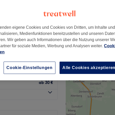
+
 by CoCo Munich
915 Bewertungen
−
vorstadt, München
enden eigene Cookies und Cookies von Dritten, um Inhalte un
nalisieren, Medienfunktionen bereitzustellen und unseren Date
ren. Wir geben auch Informationen über die Nutzung unserer W
artner für soziale Medien, Werbung und Analysen weiter.
Cooki
45 €
ien
ab
15 €
Cookie-Einstellungen
Alle Cookies akzeptiere
ab
30 €