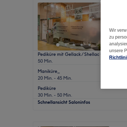
Beauty
4,6
Ludwigs
Wir verw
zu perso
analysie
unsere P
Pediküre mit Gellack / Shellac Cnd
Richtlin
50 Min.
Maniküre_
20 Min. - 45 Min.
Pediküre
30 Min. - 50 Min.
Schnellansicht Saloninfos
Montag
09:00
–
20:00
Dienstag
09:00
–
20:00