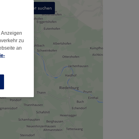
In diesem Gebiet suchen
,
d Anzeigen
nverkehr zu
ebseite an
e-
n