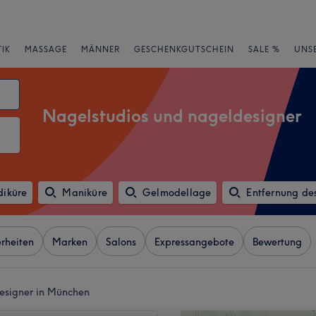
IK
MASSAGE
MÄNNER
GESCHENKGUTSCHEIN
SALE %
UNS
Nagelstudios und nageldesigner
diküre
Maniküre
Gelmodellage
Entfernung de
rheiten
Marken
Salons
Expressangebote
Bewertung
esigner in München