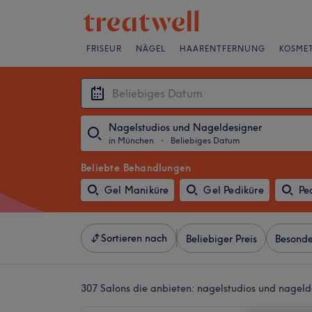
FRISEUR
NÄGEL
HAARENTFERNUNG
KOSMET
Nagelstudios und Nageldesigner
in München
・
Beliebiges Datum
Beliebte Behandlungen
Gel Maniküre
Gel Pediküre
Pe
Sortieren nach
Beliebiger Preis
Besonde
307 Salons die anbieten:
nagelstudios und nageld