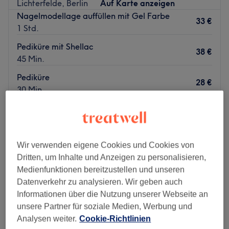
Lichterfelde, Berlin
Auf Karte anzeigen
Nagelmodellage auffüllen mit Gel Farbe
33 €
1 Std.
Pediküre mit Shellac
38 €
45 Min.
Pediküre
28 €
30 Min.
Schnellansicht Saloninfos
Montag
09:00
–
18:00
Dienstag
09:00
–
18:00
Wir verwenden eigene Cookies und Cookies von
Mittwoch
09:00
–
18:00
Dritten, um Inhalte und Anzeigen zu personalisieren,
Donnerstag
09:00
–
18:00
Medienfunktionen bereitzustellen und unseren
Freitag
09:00
–
18:00
Datenverkehr zu analysieren. Wir geben auch
Samstag
09:00
–
15:00
Informationen über die Nutzung unserer Webseite an
Sonntag
Geschlossen
unsere Partner für soziale Medien, Werbung und
Analysen weiter.
Cookie-Richtlinien
Zu einem rundum gepflegten Aussehen gehören natürlich