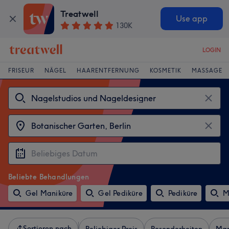
Treatwell
Use app
130K
LOGIN
FRISEUR
NÄGEL
HAARENTFERNUNG
KOSMETIK
MASSAGE
Beliebte Behandlungen
Gel Maniküre
Gel Pediküre
Pediküre
M
Sortieren nach