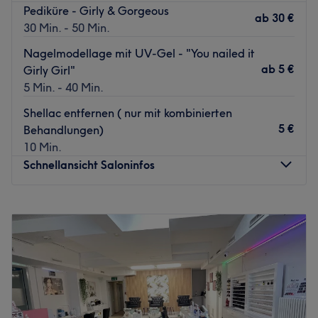
Pediküre - Girly & Gorgeous
ab
30 €
30 Min. - 50 Min.
Nagelmodellage mit UV-Gel - "You nailed it
ab
5 €
Girly Girl"
5 Min. - 40 Min.
Shellac entfernen ( nur mit kombinierten
5 €
Behandlungen)
10 Min.
Schnellansicht Saloninfos
Montag
09:30
–
19:00
Dienstag
09:30
–
19:00
Mittwoch
09:30
–
19:00
Donnerstag
09:30
–
19:00
Freitag
09:30
–
19:00
Samstag
09:30
–
17:00
Sonntag
Geschlossen