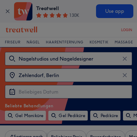
Treatwell
Use app
130K
LOGIN
FRISEUR
NÄGEL
HAARENTFERNUNG
KOSMETIK
MASSAGE
Beliebte Behandlungen
Gel Maniküre
Gel Pediküre
Pediküre
M
Sortieren nach