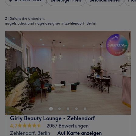
Beliebiger Preis
Besonderheiten
Mar
21 Salons die anbieten:
nagelstudios und nageldesigner in Zehlendorf, Berlin
Girly Beauty Lounge - Zehlendorf
4,7
2057 Bewertungen
Zehlendorf, Berlin
Auf Karte anzeigen