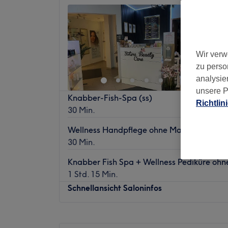
Sisters
4,8
4547 Be
Charlott
Wir verw
zu perso
analysie
unsere P
Knabber-Fish-Spa (ss)
Richtlin
30 Min.
Wellness Handpflege ohne Maniküre
30 Min.
Knabber Fish Spa + Wellness Pediküre ohne
1 Std. 15 Min.
Schnellansicht Saloninfos
Montag
Geschlossen