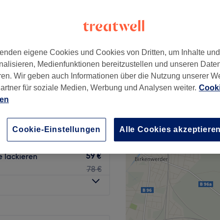
+
 Beauty Care
−
wertungen
enburg, Berlin
enden eigene Cookies und Cookies von Dritten, um Inhalte un
nalisieren, Medienfunktionen bereitzustellen und unseren Date
ren. Wir geben auch Informationen über die Nutzung unserer W
artner für soziale Medien, Werbung und Analysen weiter.
Cooki
20 €
ien
39 €
20 €
Cookie-Einstellungen
Alle Cookies akzeptiere
25 €
59 €
 lackieren
78 €