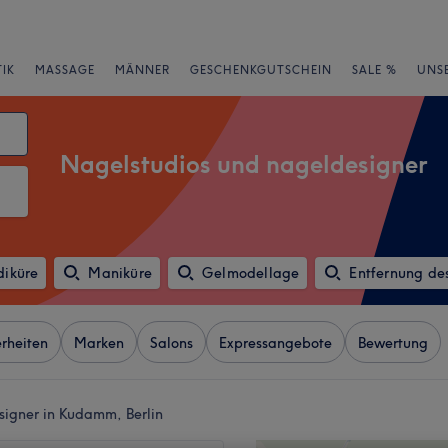
IK
MASSAGE
MÄNNER
GESCHENKGUTSCHEIN
SALE %
UNS
Nagelstudios und nageldesigner
diküre
Maniküre
Gelmodellage
Entfernung de
rheiten
Marken
Salons
Expressangebote
Bewertung
signer in Kudamm, Berlin