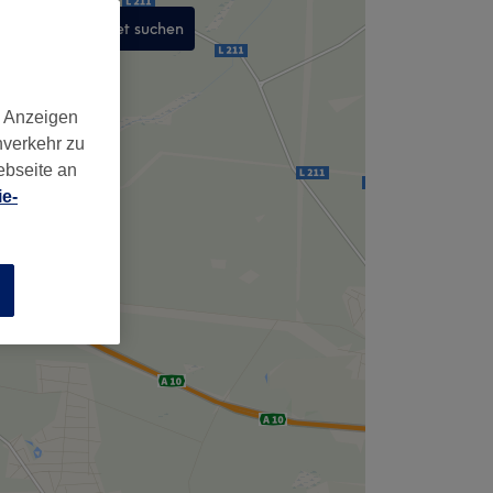
In diesem Gebiet suchen
,
d Anzeigen
nverkehr zu
ebseite an
e-
n