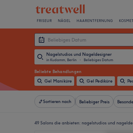
FRISEUR
NÄGEL
HAARENTFERNUNG
KOSMET
Nagelstudios und Nageldesigner
in Kudamm, Berlin
・
Beliebiges Datum
Beliebte Behandlungen
Gel Maniküre
Gel Pediküre
Pe
Sortieren nach
Beliebiger Preis
Besonde
49 Salons die anbieten:
nagelstudios und nagelde