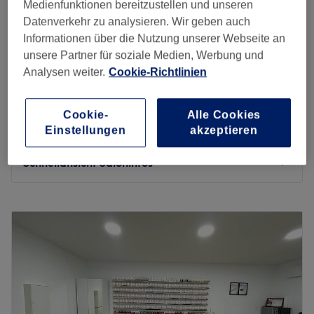
Medienfunktionen bereitzustellen und unseren
Nagelmodellage - Neuanlage mit UV-Gel-
Datenverkehr zu analysieren. Wir geben auch
ab
23 €
System
Informationen über die Nutzung unserer Webseite an
45 Min. - 1 Std.
unsere Partner für soziale Medien, Werbung und
Nagelmodellage - Neuanlage mit Pulver-
Analysen weiter.
Cookie-Richtlinien
ab
23 €
Acryl-System
45 Min. - 1 Std.
Cookie-
Alle Cookies
Pediküre mit Shellac/UV-Gellack
Einstellungen
akzeptieren
38 €
40 Min.
Schnellansicht Saloninfos
Montag
09:00
–
20:00
Dienstag
09:00
–
20:00
Mittwoch
09:00
–
20:00
Donnerstag
09:00
–
20:00
Freitag
09:00
–
20:00
Samstag
09:00
–
20:00
Sonntag
Geschlossen