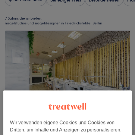
Beliebiger Preis
Besonderheiten
Mar
7 Salons die anbieten:
nagelstudios und nageldesigner in Friedrichsfelde, Berlin
Schönheitsquelle
Wir verwenden eigene Cookies und Cookies von
4,8
2007 Bewertungen
Dritten, um Inhalte und Anzeigen zu personalisieren,
Rummelsburg, Berlin
Auf Karte anzeigen