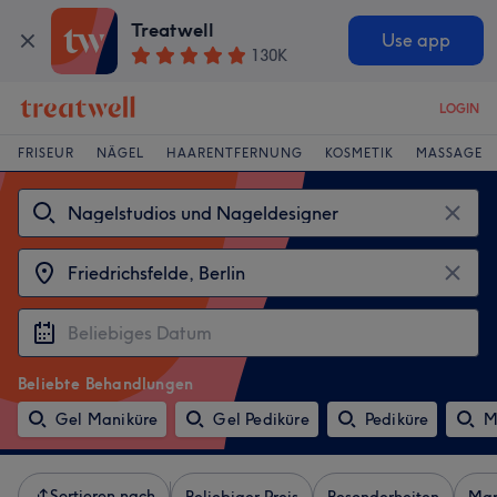
Treatwell
Use app
130K
LOGIN
FRISEUR
NÄGEL
HAARENTFERNUNG
KOSMETIK
MASSAGE
Beliebte Behandlungen
Gel Maniküre
Gel Pediküre
Pediküre
M
Sortieren nach