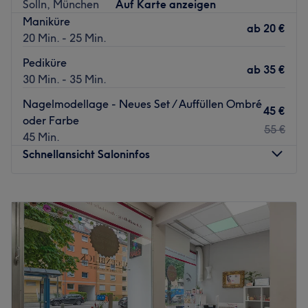
Solln, München
Auf Karte anzeigen
Maniküre
ab
20 €
20 Min. - 25 Min.
Pediküre
ab
35 €
30 Min. - 35 Min.
Nagelmodellage - Neues Set / Auffüllen Ombré
45 €
oder Farbe
55 €
45 Min.
Schnellansicht Saloninfos
Montag
10:00
–
19:00
Dienstag
10:00
–
19:00
Mittwoch
10:00
–
19:00
Donnerstag
10:00
–
19:00
Freitag
10:00
–
19:00
Samstag
10:00
–
18:00
Sonntag
Geschlossen