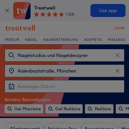
Treatwell
Use app
130K
LOGIN
FRISEUR
NÄGEL
HAARENTFERNUNG
KOSMETIK
MASSAGE
Beliebte Behandlungen
Gel Maniküre
Gel Pediküre
Pediküre
M
Sortieren nach