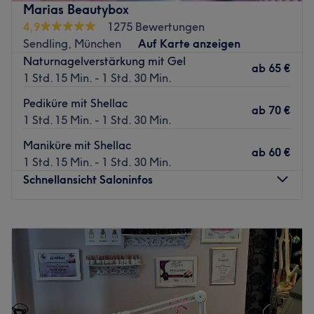
Marias Beautybox
Hygienestandards können Sie sich rundum wohlfühlen
4,9
1275 Bewertungen
und Ihren Füßen etwas Gutes tun.
Sendling, München
Auf Karte anzeigen
Zurück zur Salonansicht
Naturnagelverstärkung mit Gel
ab
65 €
1 Std. 15 Min. - 1 Std. 30 Min.
Pediküre mit Shellac
ab
70 €
1 Std. 15 Min. - 1 Std. 30 Min.
Maniküre mit Shellac
ab
60 €
1 Std. 15 Min. - 1 Std. 30 Min.
Schnellansicht Saloninfos
Montag
10:00
–
19:00
Dienstag
10:00
–
19:00
Mittwoch
10:00
–
19:00
Donnerstag
10:00
–
19:00
Freitag
10:00
–
19:00
Samstag
10:00
–
14:00