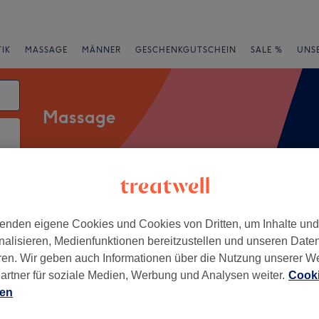
IK
MASSAGE
MÄNNER
GESCHENKGUTSCHEIN
SALE %
UNS
Massage
ücken- & Nackenmassage
enden eigene Cookies und Cookies von Dritten, um Inhalte un
nalisieren, Medienfunktionen bereitzustellen und unseren Date
rheiten
Marken
Salons
Expressangebote
Bewertung
ren. Wir geben auch Informationen über die Nutzung unserer W
artner für soziale Medien, Werbung und Analysen weiter.
Cooki
ien