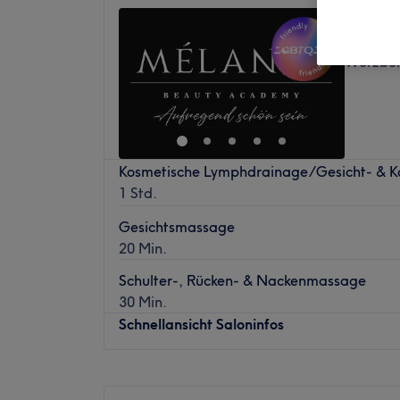
Melang
4,8
Würzbu
Kosmetische Lymphdrainage/Gesicht- & 
1 Std.
Gesichtsmassage
20 Min.
Schulter-, Rücken- & Nackenmassage
30 Min.
Schnellansicht Saloninfos
Montag
09:00
–
20:00
Dienstag
09:00
–
20:00