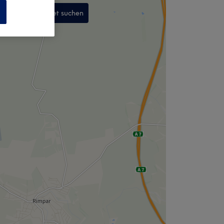
n
In diesem Gebiet suchen
,