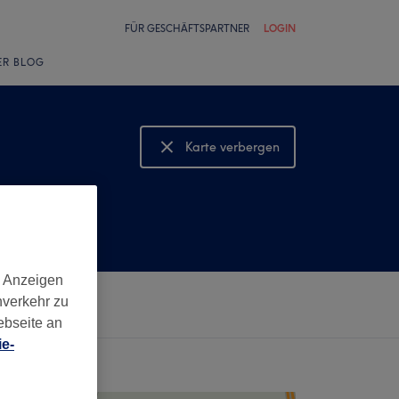
FÜR GESCHÄFTSPARTNER
LOGIN
ER BLOG
Karte verbergen
Karte anzeigen
d Anzeigen
nverkehr zu
ebseite an
e-