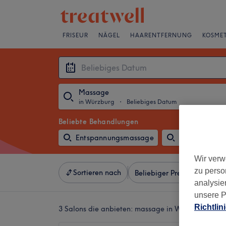
FRISEUR
NÄGEL
HAARENTFERNUNG
KOSMET
Massage
in Würzburg
・
Beliebiges Datum
Beliebte Behandlungen
Entspannungsmassage
Schulter-, R
Wir verw
zu perso
Sortieren nach
Beliebiger Preis
Besonde
analysie
unsere P
Richtlin
3 Salons die anbieten:
massage in Würzburg