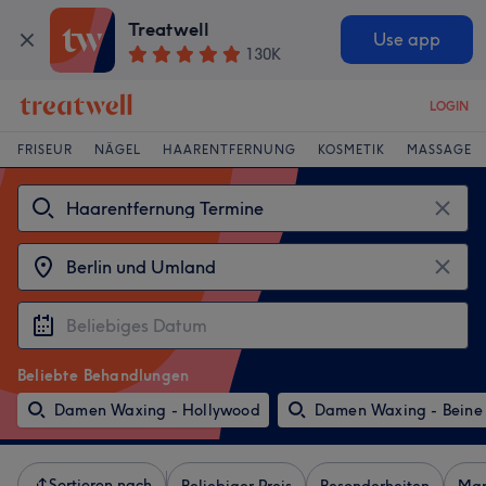
Treatwell
Use app
130K
LOGIN
FRISEUR
NÄGEL
HAARENTFERNUNG
KOSMETIK
MASSAGE
Beliebte Behandlungen
Damen Waxing - Hollywood
Damen Waxing - Beine
Sortieren nach