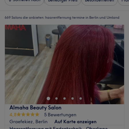
Beliebiger Preis
Besonderheiten
Mar
669 Salons die anbieten:
haarentfernung termine in Berlin und Umland
Almaha Beauty Salon
4,8
5 Bewertungen
Graefekiez, Berlin
Auf Karte anzeigen
Haarentfernung mit Fadentechnik - Oberlippe