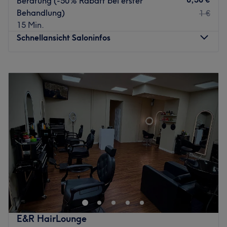
Beratung (-50% Rabatt bei erster
Was uns an dem Salon gefällt: Atmosphäre: Modern,
Behandlung)
1 €
freundlich, hell. Expertise: Moderne und klassische
15 Min.
Herrenhaarschnitte. Produkte und Produktmarken:
Schnellansicht Saloninfos
Barberremz, Eigenmarke, aus der Region &
Naturkosmetik. Extras: Kostenfreie Getränke.
Montag
09:00
–
20:30
Zurück zur Salonansicht
Dienstag
09:00
–
20:30
Mittwoch
09:00
–
20:30
Donnerstag
09:00
–
20:30
Freitag
09:00
–
20:30
Samstag
10:00
–
20:00
Sonntag
Geschlossen
Im Kosmetikstudio Beautique Kosmetik Charlottenburg im
gleichnamigen Berliner Viertel kannst du dich und deine
Haut von Expertinnen mit hochwertigen Behandlungen
verwöhnen und verschönern lassen. Hier bekommst du
fabelhafte Gesichtsreinigungen,
E&R HairLounge
Wimpernverlängerungen, dauerhafte Haarentfernung