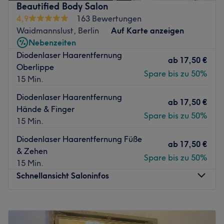
Beautified Body Salon
deinem Körper etwas Gutes!
4,9
163 Bewertungen
Bei Image Cosmetics findest du die Expertinnen für
Waidmannslust, Berlin
Auf Karte anzeigen
Schönheit, Kosmetik und Körperpflege. Hier kannst du
Nebenzeiten
dich mit einem umfassenden Angebot pflegen und
Diodenlaser Haarentfernung
ab
17,50 €
verschönern lassen. Zu dem großen Angebot gehören
Oberlippe
Spare bis zu 50%
Gesichts-, Hand- und Fußbehandlugen,
15 Min.
Nagelmodellage, Make-Up sowie Permanent Make-Up,
Diodenlaser Haarentfernung
dauerhafte Haarentfernung und Waxing, Wimpern- und
ab
17,50 €
Hände & Finger
Echthaarverlängerungen. Da ist garantiert für jede
Spare bis zu 50%
15 Min.
Kundin die passende Behandlung mit dabei, sicherlich
auch für dich. Komm vorbei, das Team freut sich schon
Diodenlaser Haarentfernung Füße
ab
17,50 €
auf deinen Besuch!
& Zehen
Spare bis zu 50%
15 Min.
Zurück zur Salonansicht
Schnellansicht Saloninfos
Montag
Geschlossen
Dienstag
08:00
–
18:00