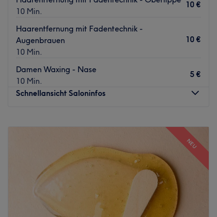
10 €
10 Min.
Haarentfernung mit Fadentechnik -
10 €
Augenbrauen
10 Min.
Damen Waxing - Nase
5 €
10 Min.
Schnellansicht Saloninfos
Montag
11:00
–
18:00
Dienstag
11:00
–
18:00
NEU
Mittwoch
11:00
–
18:00
Donnerstag
11:00
–
18:00
Freitag
11:00
–
18:00
Samstag
11:00
–
18:00
Sonntag
Geschlossen
Almaha Beauty Saloon in Berlin, Grunewald ist ein Ort,