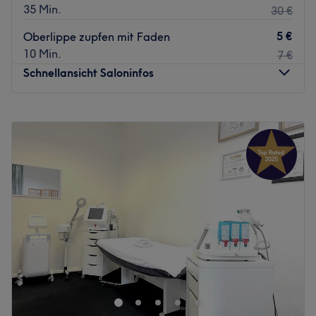
35 Min.
30 €
5 €
Oberlippe zupfen mit Faden
10 Min.
7 €
Schnellansicht Saloninfos
Montag
10:00
–
18:00
Dienstag
10:00
–
20:00
Mittwoch
10:00
–
20:00
Donnerstag
10:00
–
20:00
Freitag
10:00
–
20:00
Samstag
10:00
–
18:00
Sonntag
Geschlossen
In Berlin-Wilmersdorf befindet sich der hochwertige
Kosmetiksalon Image Cosmetic. Hier findet du auf 200
Quadratmetern alles, was das Kosmetik-Herz begehrt.
Buche jetzt deinen Wunschtermin und deine
Wunschbehandlung online auf Treatwell und tu dir und