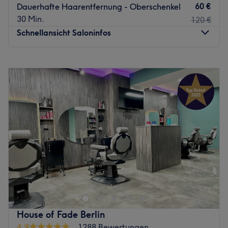
Inhaberin Nyulifer nimmt sich viel Zeit, um die
60 €
Dauerhafte Haarentfernung - Oberschenkel
Bedürfnisse deiner Haut kennenzulernen und die
30 Min.
120 €
Behandlungen gezielt auf dich abzustimmen. Sie spricht
Schnellansicht Saloninfos
Deutsch, Bulgarisch und Türkisch.
Was uns an dem Salon gefällt:
Montag
09:30
–
20:00
Atmosphäre: Stylisch, modern, entspannt.
Dienstag
09:30
–
20:00
Expertise: Gesichts- und Körperbehandlungen,
Mittwoch
09:30
–
20:00
Diodenlaser Haarentfernung.
Donnerstag
09:30
–
20:00
Produkte und Produktmarken: Rosenthal.
Freitag
09:30
–
20:00
Extras: Kostenloses WLAN und Getränke, kostenlose
Samstag
10:00
–
17:00
Parkplätze, kinderfreundlich, Haustiere nicht erlaubt.
Sonntag
Geschlossen
Zurück zur Salonansicht
Bist du auch total genervt vom ständigen Rasieren und
möchtest einfach allzeitbereit sein für die Kurze-Hosen-
Saison? Dann solltest du dem BellaBrasil Waxingstudio -
Kieler Straße in Steglitz definitiv einen Besuch abstatten.
Deinen Termin bekommst du dafür jetzt supereinfach
House of Fade Berlin
online oder per App bei Treatwell!
4,9
1288 Bewertungen