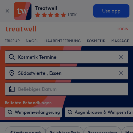
Treatwell
Use app
130K
LOGIN
FRISEUR
NÄGEL
HAARENTFERNUNG
KOSMETIK
MASSAGE
Beliebte Behandlungen
Wimpernverlängerung
Augenbrauen & Wimpern fä
Sortieren nach