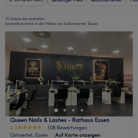
Beliebiger Preis
Besonderheiten
Mar
10 Salons die anbieten:
kosmetik termine in der Nähe von Südostviertel, Essen
Queen Nails & Lashes - Rathaus Essen
4,5
108 Bewertungen
Ostviertel, Essen
Auf Karte anzeigen