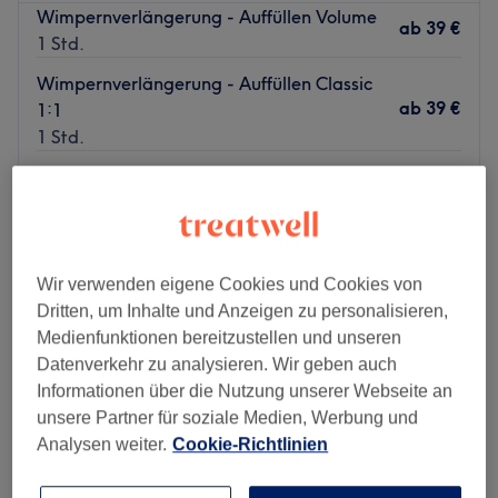
Wimpernverlängerung - Auffüllen Volume
ab
39 €
1 Std.
Wimpernverlängerung - Auffüllen Classic
ab
39 €
1:1
1 Std.
Wimpernverlängerung - Neuanlage Volume
59 €
1 Std. 30 Min.
Schnellansicht Saloninfos
Wir verwenden eigene Cookies und Cookies von
Montag
09:30
–
20:00
Dritten, um Inhalte und Anzeigen zu personalisieren,
Dienstag
09:30
–
20:00
Medienfunktionen bereitzustellen und unseren
Mittwoch
09:30
–
20:00
Datenverkehr zu analysieren. Wir geben auch
Donnerstag
09:30
–
20:00
Informationen über die Nutzung unserer Webseite an
Freitag
09:30
–
20:00
unsere Partner für soziale Medien, Werbung und
Samstag
09:30
–
20:00
Analysen weiter.
Cookie-Richtlinien
Sonntag
Geschlossen