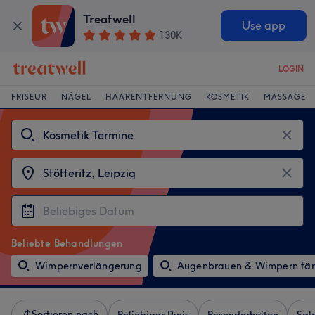
Treatwell
Use app
130K
LOGIN
FRISEUR
NÄGEL
HAARENTFERNUNG
KOSMETIK
MASSAGE
Beliebte Behandlungen
Wimpernverlängerung
Augenbrauen & Wimpern fä
Sortieren nach