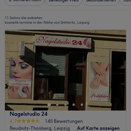
Beliebiger Preis
Besonderheiten
Sal
11 Salons die anbieten:
kosmetik termine in der Nähe von Stötteritz, Leipzig
Nagelstudio 24
4,7
145 Bewertungen
Reudnitz-Thonberg, Leipzig
Auf Karte anzeigen