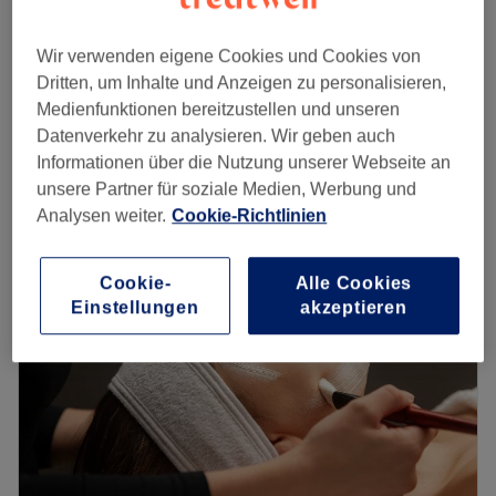
100 €
1 Std.
Wir verwenden eigene Cookies und Cookies von
CLARINS REINIGUNGSBEHANDLUNG
65 €
Dritten, um Inhalte und Anzeigen zu personalisieren,
45 Min.
Medienfunktionen bereitzustellen und unseren
AUGENBRAUEN zupfen + färben
Datenverkehr zu analysieren. Wir geben auch
20 €
20 Min.
Informationen über die Nutzung unserer Webseite an
Schnellansicht Saloninfos
unsere Partner für soziale Medien, Werbung und
Analysen weiter.
Cookie-Richtlinien
Montag
09:00
–
18:00
Dienstag
09:00
–
18:00
Cookie-
Alle Cookies
Mittwoch
09:00
–
18:00
Einstellungen
akzeptieren
Donnerstag
09:00
–
18:00
Freitag
09:00
–
18:00
Samstag
09:00
–
15:00
Sonntag
Geschlossen
Unterstreiche deine natürliche Schönheit typgerecht. Das
Studio Beauty by Kathy in Solingen bietet dir mithilfe der