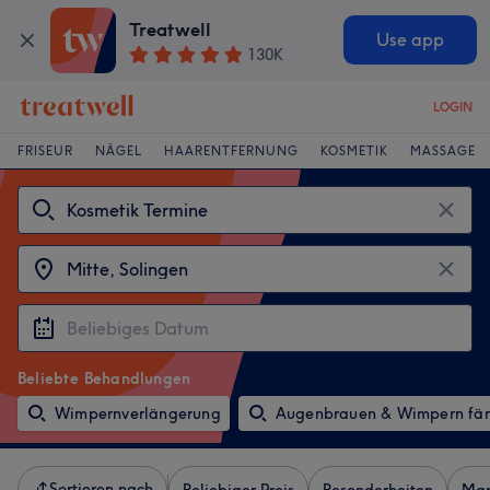
Treatwell
Use app
130K
LOGIN
FRISEUR
NÄGEL
HAARENTFERNUNG
KOSMETIK
MASSAGE
Beliebte Behandlungen
Wimpernverlängerung
Augenbrauen & Wimpern fä
Sortieren nach