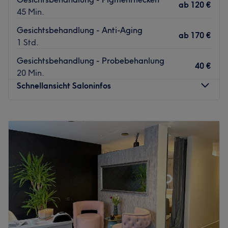
ab
120 €
45 Min.
Gesichtsbehandlung - Anti-Aging
ab
170 €
1 Std.
Gesichtsbehandlung - Probebehanlung
40 €
20 Min.
Schnellansicht Saloninfos
Montag
09:00
–
15:00
Dienstag
09:00
–
16:00
Mittwoch
09:00
–
15:00
Donnerstag
09:00
–
15:00
Freitag
09:00
–
13:00
Samstag
Geschlossen
Sonntag
Geschlossen
EasyShape von Bahar – Dein Spezialist für Körperformung
& Hautpflege