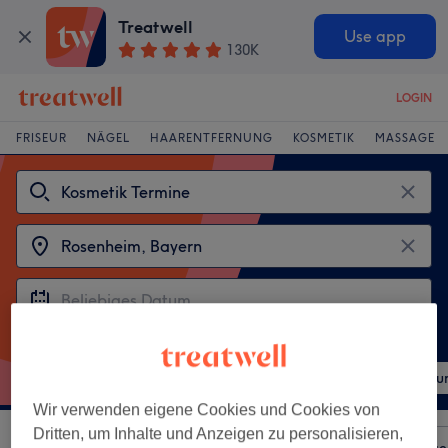
Treatwell
Use app
130K
LOGIN
FRISEUR
NÄGEL
HAARENTFERNUNG
KOSMETIK
MASSAGE
Beliebte Behandlungen
Augenbrauen & Wimpern färben
Gesichtsbehandlu
Wir verwenden eigene Cookies und Cookies von
Dritten, um Inhalte und Anzeigen zu personalisieren,
Sortieren nach