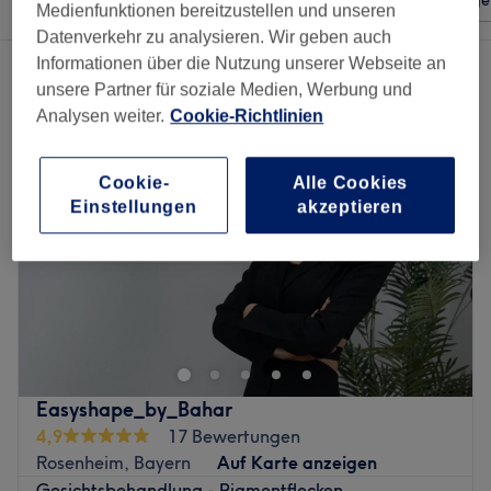
Beliebiger Preis
Salons
Expressange
Medienfunktionen bereitzustellen und unseren
Datenverkehr zu analysieren. Wir geben auch
Informationen über die Nutzung unserer Webseite an
2 Salons die anbieten:
kosmetik termine in Rosenheim, Bayern
unsere Partner für soziale Medien, Werbung und
Analysen weiter.
Cookie-Richtlinien
Cookie-
Alle Cookies
Einstellungen
akzeptieren
Easyshape_by_Bahar
4,9
17 Bewertungen
Rosenheim, Bayern
Auf Karte anzeigen
Gesichtsbehandlung - Pigmentflecken