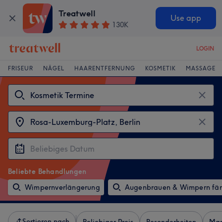
Treatwell
Use app
130K
LOGIN
FRISEUR
NÄGEL
HAARENTFERNUNG
KOSMETIK
MASSAGE
Beliebte Behandlungen
Wimpernverlängerung
Augenbrauen & Wimpern fä
Sortieren nach