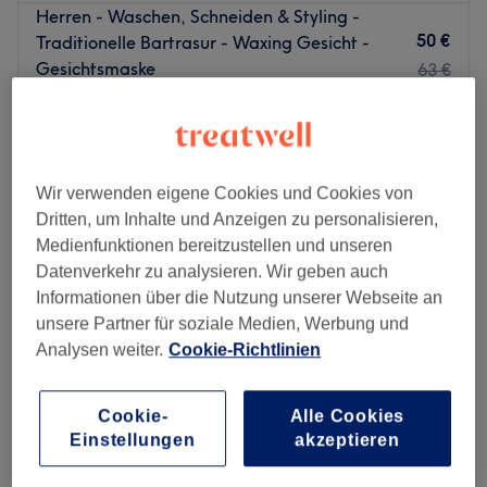
Herren - Waschen, Schneiden & Styling -
50 €
Traditionelle Bartrasur - Waxing Gesicht -
Gesichtsmaske
63 €
1 Std. 15 Min.
Herren - Waschen, Schneiden & Styling -
70 €
Traditionelle Bartrasur - Waxing Gesicht -
Herren Gesichtsreinigung - Gesichtsmaske
83 €
Wir verwenden eigene Cookies und Cookies von
1 Std. 30 Min.
Dritten, um Inhalte und Anzeigen zu personalisieren,
Medienfunktionen bereitzustellen und unseren
Augenbrauen zupfen
10 €
Datenverkehr zu analysieren. Wir geben auch
15 Min.
Informationen über die Nutzung unserer Webseite an
Schnellansicht Saloninfos
unsere Partner für soziale Medien, Werbung und
Analysen weiter.
Cookie-Richtlinien
Montag
10:00
–
20:00
Dienstag
10:00
–
20:00
Cookie-
Alle Cookies
Mittwoch
10:00
–
20:00
Einstellungen
akzeptieren
Donnerstag
10:00
–
20:00
Freitag
10:00
–
20:00