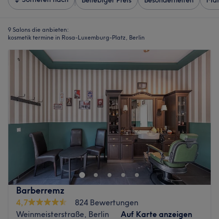
Beliebiger Preis
Besonderheiten
Mar
9 Salons die anbieten:
kosmetik termine in Rosa-Luxemburg-Platz, Berlin
Barberremz
4,7
824 Bewertungen
Weinmeisterstraße, Berlin
Auf Karte anzeigen