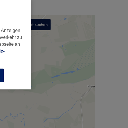
In diesem Gebiet suchen
d Anzeigen
,
nverkehr zu
ebseite an
e-
n