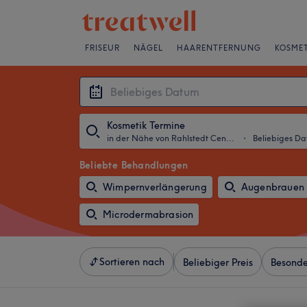
FRISEUR
NÄGEL
HAARENTFERNUNG
KOSMET
Kosmetik Termine
in der Nähe von Rahlstedt Center, Hamburg
・
Beliebiges D
Beliebte Behandlungen
Wimpernverlängerung
Augenbrauen 
Microdermabrasion
Sortieren nach
Beliebiger Preis
Besonde