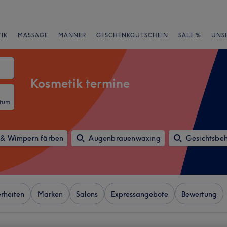
IK
MASSAGE
MÄNNER
GESCHENKGUTSCHEIN
SALE %
UNS
Kosmetik termine
atum
& Wimpern färben
Augenbrauenwaxing
Gesichtsbe
rheiten
Marken
Salons
Expressangebote
Bewertung