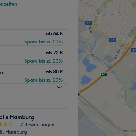
nzeiten
 Moment der Ruhe und
Zurück zur Salonansicht
typgerecht. Das Home Studio
ab
64 €
dir mithilfe der neuesten
Spare bis zu 20%
e, die sich sehen lassen
ab
72 €
Spare bis zu 20%
Nord) ist nur wenige
ab
80 €
rn
Spare bis zu 20%
 jahrelanger Erfahrung im
nent Make-Up. Sie nimmt
und Englisch.
ils Hamburg
m.
12 Bewertungen
ent Make-Up.
dt, Hamburg