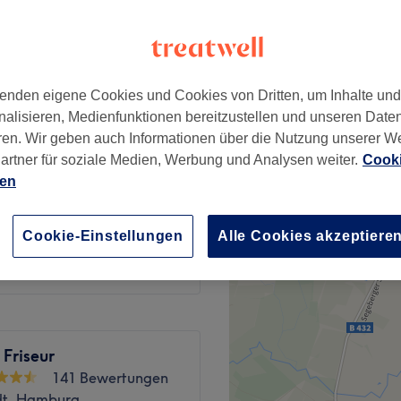
er, Hamburg
+
Friseur
134 Bewertungen
−
enden eigene Cookies und Cookies von Dritten, um Inhalte un
dt, Hamburg
nalisieren, Medienfunktionen bereitzustellen und unseren Date
ren. Wir geben auch Informationen über die Nutzung unserer W
artner für soziale Medien, Werbung und Analysen weiter.
Cooki
ien
7 €
Cookie-Einstellungen
Alle Cookies akzeptiere
 Friseur
141 Bewertungen
dt, Hamburg