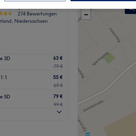
+
n Beauty Salon
274 Bewertungen
−
land, Niedersachsen
63 €
e 3D
79 €
55 €
1:1
69 €
79 €
e 5D
99 €