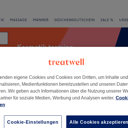
IK
MASSAGE
MÄNNER
GESCHENKGUTSCHEIN
SALE %
UNS
Kosmetik termine
tum
enden eigene Cookies und Cookies von Dritten, um Inhalte un
& Wimpern färben
Wimpernwelle
nalisieren, Medienfunktionen bereitzustellen und unseren Date
ren. Wir geben auch Informationen über die Nutzung unserer W
artner für soziale Medien, Werbung und Analysen weiter.
Cooki
rheiten
Salons
Expressangebote
Bewertung
ien
Niedersachsen
Cookie-Einstellungen
Alle Cookies akzeptiere