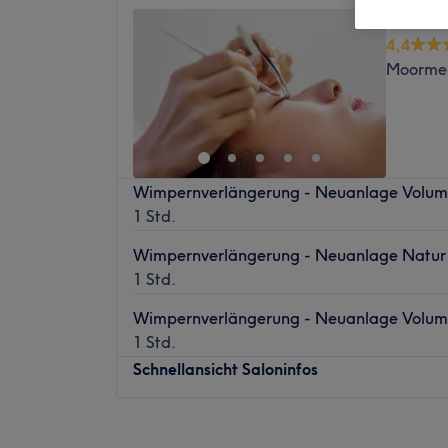
Lan La
4,4
Moormer
Wimpernverlängerung - Neuanlage Volum
1 Std.
Wimpernverlängerung - Neuanlage Natur 
1 Std.
Wimpernverlängerung - Neuanlage Volum
1 Std.
Schnellansicht Saloninfos
Montag
09:00
–
19:00