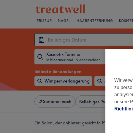
FRISEUR
NÄGEL
HAARENTFERNUNG
KOSMET
Kosmetik Termine
in Moormerland, Niedersachsen
・
Beliebiges Da
Beliebte Behandlungen
Wir verw
Wimpernverlängerung
Augenbrauen 
zu perso
analysie
Sortieren nach
unsere P
Beliebiger Preis
Besonde
Richtlin
Ein Salon, der anbietet:
gesicht in Moormerland, 