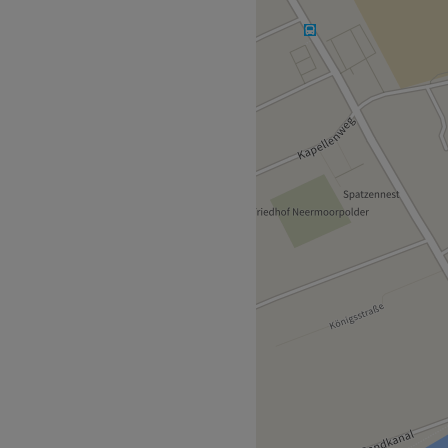
dio im Herzen von
 ruhigen und entspannten
ie sich eine professionelle
elle Warsingsfehn Rathaus -
gagiertes Team von
mern. Mit ihren
ihre Arbeit sorgen sie