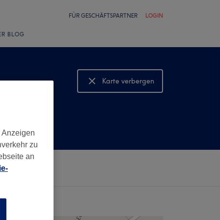
FÜR GESCHÄFTSPARTNER
LOGIN
ER BLOG
Karte verbergen
Karte anzeigen
d Anzeigen
nverkehr zu
ebseite an
e-
n