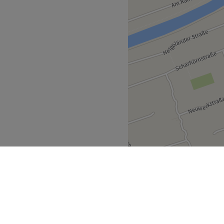
egten Nägeln den Salon
nd Vietnamesisch.
bewusst.
ukte, Naturkosmetik.
stenfreie Getränke und WLAN,
Zurück zur Salonansicht