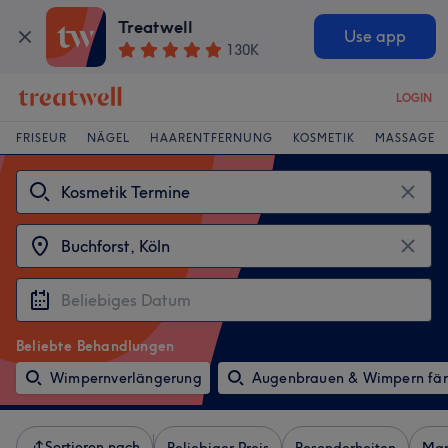
Treatwell
Use app
130K
LOGIN
FRISEUR
NÄGEL
HAARENTFERNUNG
KOSMETIK
MASSAGE
Beliebte Behandlungen
Wimpernverlängerung
Augenbrauen & Wimpern fä
Sortieren nach