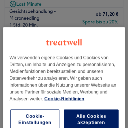
Last Minute
Gesichtsbehandlung -
ab
71,20 €
Microneedling
Spare bis zu 20%
1 Std. 20 Min.
Gesichtsbehandlung - Boost your
ab
55,20 €
Skin
Spare bis zu 20%
1 Std.
Wir verwenden eigene Cookies und Cookies von
ab
47,20 €
Gesichtsbehandlung - Clear Skin
Dritten, um Inhalte und Anzeigen zu personalisieren,
1 Std.
Spare bis zu 20%
Medienfunktionen bereitzustellen und unseren
Schnellansicht Saloninfos
Datenverkehr zu analysieren. Wir geben auch
Informationen über die Nutzung unserer Webseite an
Montag
10:00
–
18:00
unsere Partner für soziale Medien, Werbung und
Dienstag
10:00
–
18:00
Analysen weiter.
Cookie-Richtlinien
Mittwoch
10:00
–
18:00
Donnerstag
10:00
–
18:00
Cookie-
Alle Cookies
Freitag
10:00
–
18:00
Einstellungen
akzeptieren
Samstag
10:00
–
16:00