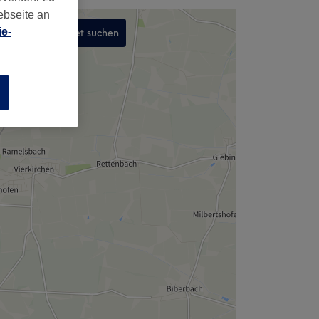
ebseite an
e-
In diesem Gebiet suchen
,
n