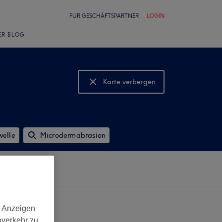
FÜR GESCHÄFTSPARTNER
LOGIN
ER BLOG
Karte verbergen
Karte anzeigen
elle
Microdermabrasion
d Anzeigen
nverkehr zu