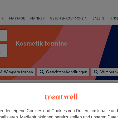
IK
MASSAGE
MÄNNER
GESCHENKGUTSCHEIN
SALE %
UNS
Kosmetik termine
atum
& Wimpern färben
Gesichtsbehandlungen
Wimpernw
rheiten
Marken
Salons
Expressangebote
Bewertung
enden eigene Cookies und Cookies von Dritten, um Inhalte un
nchen und Umland
nalisieren, Medienfunktionen bereitzustellen und unseren Date