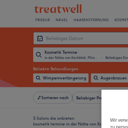
FRISEUR
NÄGEL
HAARENTFERNUNG
KOSMET
Kosmetik Termine
in der Nähe von Karlsfeld, München und Umland
・
Beliebiges D
Beliebte Behandlungen
Wimpernverlängerung
Augenbrauen 
Sortieren nach
Beliebiger Preis
Besonde
5 Salons die anbieten:
Wir verw
kosmetik termine in der Nähe von Karlsfeld, Mü
zu perso