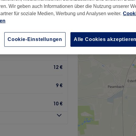
ren. Wir geben auch Informationen über die Nutzung unserer W
+
IENTAL
artner für soziale Medien, Werbung und Analysen weiter.
Cooki
R&BEAUTY
−
ien
wertungen
Cookie-Einstellungen
Alle Cookies akzeptiere
ld, München und Umland
12 €
9 €
10 €