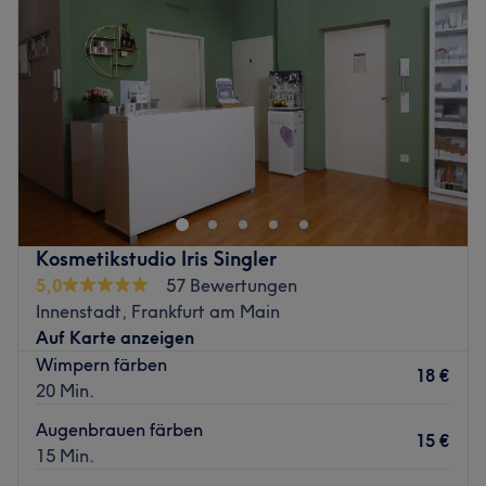
Donnerstag
10:00
–
19:30
unmittelbarer Nähe unseres Salons, so dass Sie den
Freitag
10:00
–
19:30
Aufenthalt im Montagsfrei - mitten in der Frankfurter
Samstag
10:00
–
19:30
Innenstadt - stressfrei erleben können.
Sonntag
Geschlossen
Zurück zur Salonansicht
Nächste öffentliche Verkehrsmittel:
Fußläufig erreichst du die S-Bahn-Station Frankfurt
Hauptwache in nur zwei Minuten.
Das Team:
Kosmetikstudio Iris Singler
Was uns an dem Salon gefällt:
5,0
57 Bewertungen
Atmosphäre: Herzlich, einladend, zum Wohlfühlen.
Innenstadt, Frankfurt am Main
Expertise: Gesichtsbehandlungen, Mani- und Pediküre,
Auf Karte anzeigen
Augenbrauen- und Wimpernbehandlungen, Styling.
Wimpern färben
18 €
Extras: Kostenfreie Getränke und WLAN, keine Haustiere
20 Min.
erlaubt.
Augenbrauen färben
Zurück zur Salonansicht
15 €
15 Min.