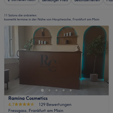
Beliebiger Preis
Besonderheiten
Mar
11 Salons die anbieten:
kosmetik termine in der Nähe von Hauptwache, Frankfurt am Main
Ramina Cosmetics
4,7
129 Bewertungen
Fressgass, Frankfurt am Main