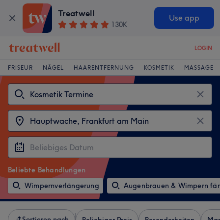
Treatwell
Use app
130K
LOGIN
FRISEUR
NÄGEL
HAARENTFERNUNG
KOSMETIK
MASSAGE
Beliebte Behandlungen
Wimpernverlängerung
Augenbrauen & Wimpern fä
Sortieren nach