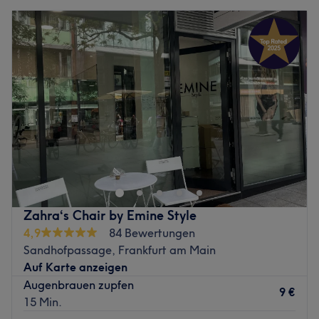
Montag
Geschlossen
zum Beruf wirst du hier von den Experten beraten,
Dienstag
10:00
–
20:00
behandelt und verschönert. Das gesamte Team freut sich
Mittwoch
10:00
–
20:00
auf dich!
Donnerstag
10:00
–
20:00
Zurück zur Salonansicht
Freitag
10:00
–
20:00
Samstag
09:00
–
16:00
Sonntag
Geschlossen
Willkommen bei LA Skinaesthetics – deinem Rückzugsort
für exklusive Hautpflege und echtes Wohlbefinden. Mit
modernster Lasertechnologie und hochwertigen
Dermalogica®-Produkten schafft das Studio eine
Atmosphäre, in der deine Haut sichtbar zum strahlen
Zahra‘s Chair by Emine Style
gebracht wird und du dich rundum wohl fühlst. Ob
4,9
84 Bewertungen
Gesichtsbehandlung, dauerhafte Haarentfernung oder
Sandhofpassage, Frankfurt am Main
Spezialpflege – jede Anwendung wird individuell auf
Auf Karte anzeigen
deine Bedürfnisse abgestimmt. Genieße echte
Augenbrauen zupfen
Entspannung, professionelle Behandlungen und spürbare
9 €
15 Min.
Ergebnisse.