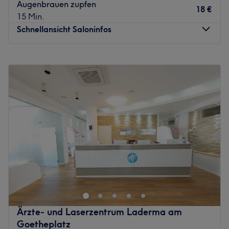
Augenbrauen zupfen
18 €
15 Min.
Schnellansicht Saloninfos
Montag
11:00
–
19:00
Dienstag
10:00
–
19:00
Mittwoch
10:00
–
19:00
Donnerstag
10:00
–
19:00
Freitag
10:00
–
19:00
Samstag
09:00
–
14:00
Sonntag
Geschlossen
In meinem Kosmetikstudio, im "Herzen von Frankfurt am
Main" kannst du dem Alltagsstress entkommen und dich
dabei rundum verschönern lassen. Meine über 20jährige
Expertise lasse ich selbstverständlich in all meine
Angebote rund um Schönheit und Wohlbefinden
Ärzte- und Laserzentrum Laderma am
einfließen.
Goetheplatz