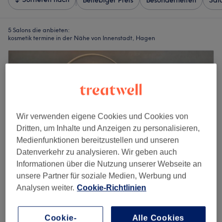
Beliebiger Preis
Besonderheiten
Sal
5 Salons die anbieten:
kosmetik termine in der Nähe von Innenstadt, Hagen
Wir verwenden eigene Cookies und Cookies von
Dritten, um Inhalte und Anzeigen zu personalisieren,
Medienfunktionen bereitzustellen und unseren
Datenverkehr zu analysieren. Wir geben auch
Informationen über die Nutzung unserer Webseite an
unsere Partner für soziale Medien, Werbung und
Analysen weiter.
Cookie-Richtlinien
Tugce Skin Beauty
5,0
5 Bewertungen
Innenstadt, Hagen
Auf Karte anzeigen
Cookie-
Alle Cookies