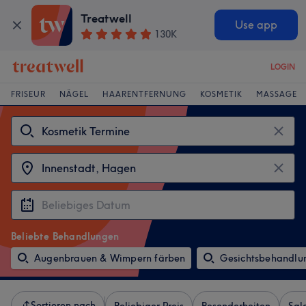
Treatwell
Use app
130K
LOGIN
FRISEUR
NÄGEL
HAARENTFERNUNG
KOSMETIK
MASSAGE
Beliebte Behandlungen
Augenbrauen & Wimpern färben
Gesichtsbehandlu
Sortieren nach