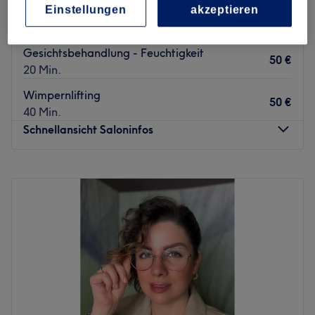
Einstellungen
akzeptieren
Gesichtsbehandlung - Microneedling
60 €
30 Min.
Gesichtsbehandlung - Feuchtigkeit
50 €
20 Min.
Wimpernlifting
50 €
40 Min.
Schnellansicht Saloninfos
Montag
10:00
–
18:00
Dienstag
10:00
–
18:00
Mittwoch
10:00
–
18:00
Donnerstag
10:00
–
18:00
Freitag
10:00
–
18:00
Samstag
10:00
–
16:00
Sonntag
Geschlossen
Ein rundum gepflegtes Aussehen verlangt nicht unbedingt