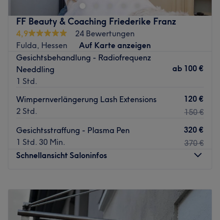
FF Beauty & Coaching Friederike Franz
4,9
24 Bewertungen
Fulda, Hessen
Auf Karte anzeigen
Gesichtsbehandlung - Radiofrequenz
ab
100 €
Needdling
1 Std.
120 €
Wimpernverlängerung Lash Extensions
2 Std.
150 €
320 €
Gesichtsstraffung - Plasma Pen
1 Std. 30 Min.
370 €
Schnellansicht Saloninfos
Montag
09:00
–
18:00
Dienstag
09:00
–
18:00
Mittwoch
09:00
–
18:00
Donnerstag
09:00
–
18:00