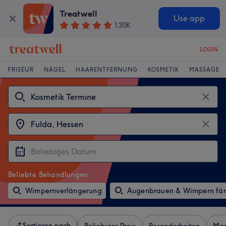
Treatwell
Use app
130K
LOGIN
FRISEUR
NÄGEL
HAARENTFERNUNG
KOSMETIK
MASSAGE
Beliebte Behandlungen
Wimpernverlängerung
Augenbrauen & Wimpern fä
Sortieren nach