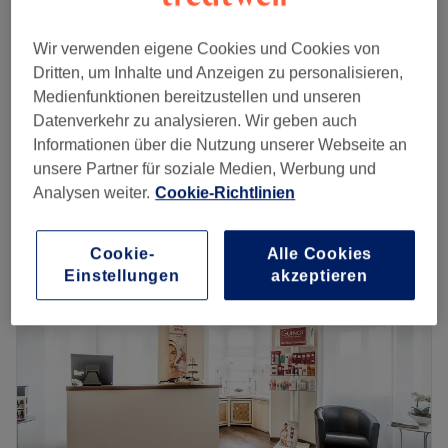
15 €
10 Min.
Wir verwenden eigene Cookies und Cookies von
Augenbrauen färben
10 €
Dritten, um Inhalte und Anzeigen zu personalisieren,
10 Min.
Medienfunktionen bereitzustellen und unseren
Wimpern färben
Datenverkehr zu analysieren. Wir geben auch
15 €
10 Min.
Informationen über die Nutzung unserer Webseite an
Schnellansicht Saloninfos
unsere Partner für soziale Medien, Werbung und
Analysen weiter.
Cookie-Richtlinien
Montag
09:00
–
19:00
Dienstag
09:00
–
19:00
Cookie-
Alle Cookies
Mittwoch
09:00
–
19:00
Einstellungen
akzeptieren
Donnerstag
09:00
–
19:00
Freitag
09:00
–
19:00
Samstag
09:00
–
16:00
Sonntag
Geschlossen
Beauté Sommelière by Amié- Lée – Ein Ort für Schönheit,
Entspannung und Luxus