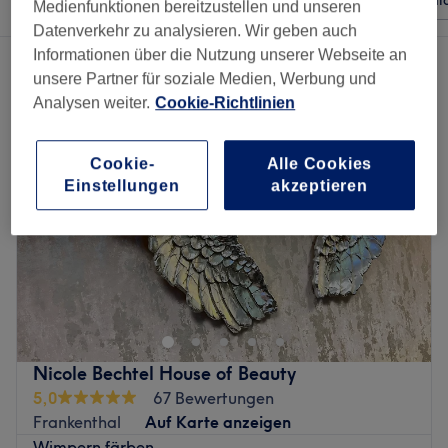
Beliebiger Preis
Besonderheiten
Sal
Medienfunktionen bereitzustellen und unseren
Datenverkehr zu analysieren. Wir geben auch
Informationen über die Nutzung unserer Webseite an
2 Salons die anbieten:
kosmetik termine in Frankenthal
unsere Partner für soziale Medien, Werbung und
Analysen weiter.
Cookie-Richtlinien
Cookie-
Alle Cookies
Einstellungen
akzeptieren
Nicole Bechtel House of Beauty
5,0
67 Bewertungen
Frankenthal
Auf Karte anzeigen
Wimpern färben