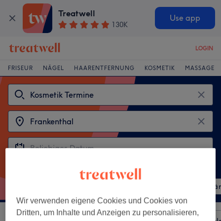
Treatwell
Use app
130K
LOGIN
FRISEUR
NÄGEL
HAARENTFERNUNG
KOSMETIK
MASSAGE
Beliebte Behandlungen
Wimpernverlängerung
Augenbrauen & Wimpern fä
Wir verwenden eigene Cookies und Cookies von
Dritten, um Inhalte und Anzeigen zu personalisieren,
Sortieren nach