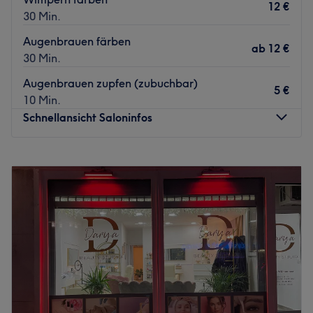
12 €
30 Min.
Augenbrauen färben
ab
12 €
30 Min.
Augenbrauen zupfen (zubuchbar)
5 €
10 Min.
Schnellansicht Saloninfos
Montag
08:00
–
18:00
Dienstag
08:00
–
18:00
Mittwoch
08:00
–
18:00
Donnerstag
08:00
–
18:00
Freitag
08:00
–
17:00
Samstag
09:00
–
16:00
Sonntag
Geschlossen
Willkommen bei Nicole Bechtel House of Beauty in
Frankenthal. Dieses Studio ist deine top Adresse, wenn du