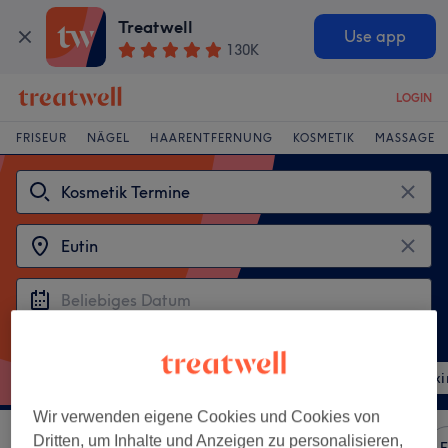
Treatwell
Use app
130K
LOGIN
FRISEUR
NÄGEL
HAARENTFERNUNG
KOSMETIK
MASSAGE
Beliebte Behandlungen
Augenbrauen & Wimpern färben
Augenbrauenwaxi
Wir verwenden eigene Cookies und Cookies von
Dritten, um Inhalte und Anzeigen zu personalisieren,
Sortieren nach