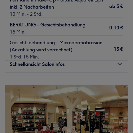
ab
5 €
inkl. 2 Nacharbeiten
10 Min. - 2 Std.
BERATUNG - Gesichtsbehandlung
0,10 €
15 Min.
Gesichtsbehandlung - Microdermabrasion -
15 €
(Anzahlung wird verrechnet)
1 Std. 15 Min.
Schnellansicht Saloninfos
Montag
Geschlossen
Dienstag
08:00
–
18:30
Mittwoch
Geschlossen
Donnerstag
08:00
–
18:30
Freitag
Geschlossen
Samstag
Geschlossen
Sonntag
Geschlossen