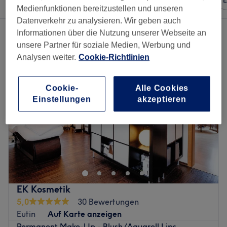
Beliebiger Preis
Marken
Salons
E
Medienfunktionen bereitzustellen und unseren
Datenverkehr zu analysieren. Wir geben auch
2 Salons die anbieten:
kosmetik termine in der Nähe von Eutin
Informationen über die Nutzung unserer Webseite an
unsere Partner für soziale Medien, Werbung und
Analysen weiter.
Cookie-Richtlinien
NEU
Cookie-
Alle Cookies
Einstellungen
akzeptieren
EK Kosmetik
5,0
30 Bewertungen
Eutin
Auf Karte anzeigen
Permanent Make-Up - Blush/Aquarell Lips