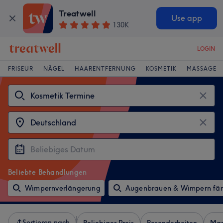
Treatwell
Use app
130K
LOGIN
FRISEUR
NÄGEL
HAARENTFERNUNG
KOSMETIK
MASSAGE
Beliebte Behandlungen
Wimpernverlängerung
Augenbrauen & Wimpern fä
Sortieren nach