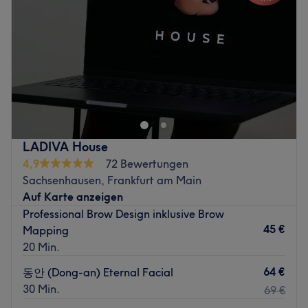
Produkte und Produktmarken: Vegane Produkte,
Freitag
10:00
–
20:00
Naturkosmetik.
Samstag
10:00
–
18:00
Extras: Klimatisiert, kostenfreie Getränke und WLAN,
Sonntag
Geschlossen
kostenpflichtige Parkplätze.
Zu einem rundum gepflegten Aussehen gehören natürlich
Zurück zur Salonansicht
auch Hände und Füße. Daher hat sich JN Lovely Nails in
der Albert-Roßhaupter-Straße 26 in München genau
darauf spezialisiert. Hier kannst du dir neben pflegenden
Behandlungen auch tolle Farben und Designs für deine
LADIVA House
Nägel aussuchen.
4,9
72 Bewertungen
Nächste öffentliche Verkehrsmittel:
Sachsenhausen, Frankfurt am Main
Unfern der Station Harras.
Auf Karte anzeigen
Professional Brow Design inklusive Brow
Das Team:
45 €
Mapping
Kaum über die Türschwelle getreten, wirst du herzlich
20 Min.
empfangen. Thi Ni Le ist erfahren, freundlich und
hilfsbereit.
64 €
동안 (Dong-an) Eternal Facial
Was uns an dem Salon gefällt:
30 Min.
69 €
Atmosphäre: modern, hell und familiär.