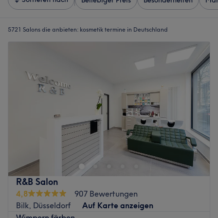
Beliebiger Preis
Besonderheiten
Mar
5721 Salons die anbieten:
kosmetik termine in Deutschland
R&B Salon
4,8
907 Bewertungen
Bilk, Düsseldorf
Auf Karte anzeigen
Wimpern färben