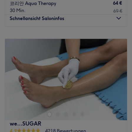
64 €
코리안 Aqua Therapy
Expertise: verschiedene Nageltechniken- und Designs.
30 Min.
69 €
Produkte und Produktmarken: Shellac.
Schnellansicht Saloninfos
Extras: gut zu erreichen mit den öffentlichen
Verkehrsmitteln.
Montag
09:00
–
17:30
Zurück zur Salonansicht
Dienstag
09:00
–
17:30
Mittwoch
09:00
–
17:30
Donnerstag
09:00
–
17:30
Freitag
09:00
–
17:30
Samstag
Geschlossen
Sonntag
Geschlossen
LADIVA House in Frankfurt-Sachsenhausen ist ein
modernes Kosmetikstudio, das sich auf hochwertige
Gesichtsbehandlungen, Hautpflege und ästhetische
Anwendungen spezialisiert hat. Mit innovativen
Methoden und individuell abgestimmten Behandlungen
we...SUGAR
sorgt das Studio für sichtbar schöne und gesunde Haut.
4,9
4218 Bewertungen