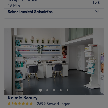
15 €
15 Min.
Schnellansicht Saloninfos
Montag
09:00
–
19:00
Dienstag
09:00
–
19:00
Mittwoch
09:00
–
19:00
Donnerstag
09:00
–
19:00
Freitag
09:00
–
19:00
Samstag
08:30
–
15:00
Sonntag
Geschlossen
Du wünschst dir eine waschechte Wuschelmähne, die nur
so strotzt vor Glanz und Pflege? Dann nichts wie hin zum
R&B Salon in der Merowingerstraße 32 in Düsseldorf und
lass dich und deinen Haarschopf verwöhnen. Schnell und
einfach deinen Termin bei Treatwell gebucht, kann es
Kaimie Beauty
auch schon direkt losgehen!
4,9
2599 Bewertungen