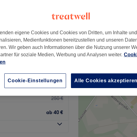
chönhausen, Berlin
+
ön
−
enden eigene Cookies und Cookies von Dritten, um Inhalte un
wertungen
nalisieren, Medienfunktionen bereitzustellen und unseren Date
hönhausen, Berlin
ren. Wir geben auch Informationen über die Nutzung unserer W
artner für soziale Medien, Werbung und Analysen weiter.
Cooki
ien
150 €
250 €
Cookie-Einstellungen
Alle Cookies akzeptiere
150 €
250 €
ab
40 €