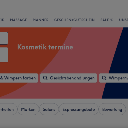
IK
MASSAGE
MÄNNER
GESCHENKGUTSCHEIN
SALE %
UNS
Kosmetik termine
& Wimpern färben
Gesichtsbehandlungen
Wimpernw
rheiten
Marken
Salons
Expressangebote
Bewertung