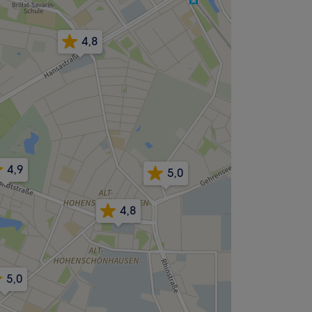
4,8
4,9
5,0
4,8
5,0