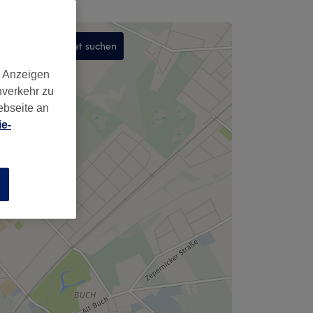
In diesem Gebiet suchen
,
d Anzeigen
nverkehr zu
ebseite an
e-
n