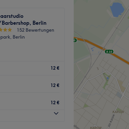
aarstudio
/Barbershop, Berlin
152 Bewertungen
park, Berlin
 jemand anders an deine
iel deiner Reise auf der
12 €
artet dich eine originelle
sterbetrieb und
12 €
12 €
iegt direkt vor dem
sterstylisten mit