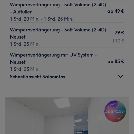
Wimpernverlängerung - Soft Volume (2-4D)
ab
49 €
- Auffüllen
1 Std. 20 Min. - 1 Std. 25 Min.
Wimpernverlängerung - Soft Volume (2-4D)
79 €
Neuset
110 €
1 Std. 25 Min.
Wimpernverlängerung mit UV System -
ab
85 €
Neuset
1 Std. 25 Min.
Schnellansicht Saloninfos
Montag
10:00
–
19:00
Dienstag
10:00
–
19:00
Mittwoch
10:00
–
19:00
Donnerstag
10:00
–
19:00
Freitag
10:00
–
19:00
Samstag
10:00
–
19:00