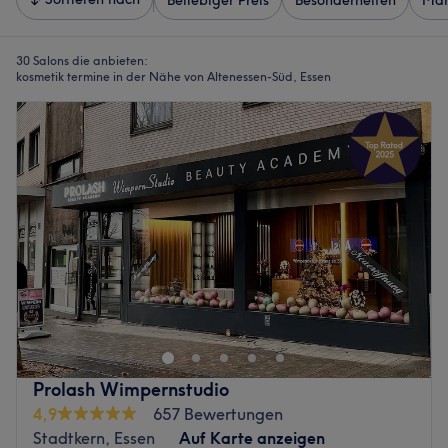
Beliebiger Preis
Besonderheiten
Mar
30 Salons die anbieten:
kosmetik termine in der Nähe von Altenessen-Süd, Essen
Prolash Wimpernstudio
4,9
657 Bewertungen
Stadtkern, Essen
Auf Karte anzeigen