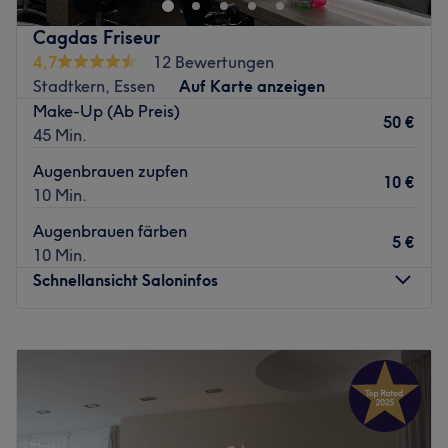
Zurück zur Salonansicht
Cagdas Friseur
4,7
12 Bewertungen
Stadtkern, Essen
Auf Karte anzeigen
Make-Up (Ab Preis)
50 €
45 Min.
Augenbrauen zupfen
10 €
10 Min.
Augenbrauen färben
5 €
10 Min.
Schnellansicht Saloninfos
Montag
08:00
–
19:00
Dienstag
08:00
–
19:00
Mittwoch
08:00
–
19:00
Donnerstag
08:00
–
19:00
Freitag
08:00
–
19:00