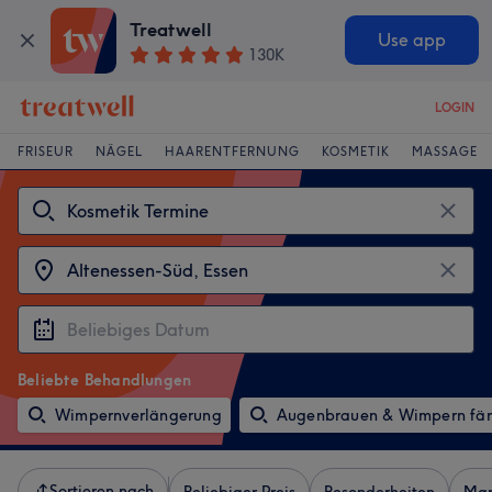
Treatwell
Use app
130K
LOGIN
FRISEUR
NÄGEL
HAARENTFERNUNG
KOSMETIK
MASSAGE
Beliebte Behandlungen
Wimpernverlängerung
Augenbrauen & Wimpern fä
Sortieren nach