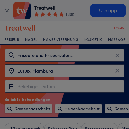
Treatwell
Use app
130K
LOGIN
FRISEUR
NÄGEL
HAARENTFERNUNG
KOSMETIK
MASSAGE
Beliebte Behandlungen
Damenhaarschnitt
Herrenhaarschnitt
Damen 
Sortieren nach