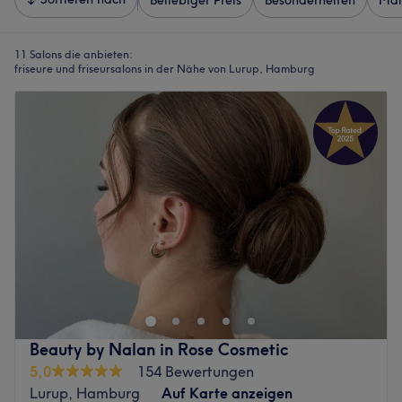
Beliebiger Preis
Besonderheiten
Mar
11 Salons die anbieten:
friseure und friseursalons in der Nähe von Lurup, Hamburg
Beauty by Nalan in Rose Cosmetic
5,0
154 Bewertungen
Lurup, Hamburg
Auf Karte anzeigen