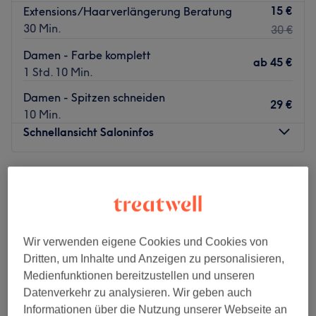
15 €
Extensions/Haarverlängerung Beratung
30 Min.
30 €
Damen - Farbe komplett
ab
45 €
1 Std. 10 Min.
Damen - Spitzen schneiden
29 €
10 Min.
Schnellansicht Saloninfos
Montag
09:00
–
19:00
Dienstag
09:00
–
19:00
Mittwoch
09:00
–
19:00
Donnerstag
09:00
–
19:00
Freitag
09:00
–
19:00
Wir verwenden eigene Cookies und Cookies von
Samstag
09:00
–
16:00
Dritten, um Inhalte und Anzeigen zu personalisieren,
Sonntag
Geschlossen
Medienfunktionen bereitzustellen und unseren
Datenverkehr zu analysieren. Wir geben auch
Beauty by Nalan ist ein renommierter Friseur, der in
Informationen über die Nutzung unserer Webseite an