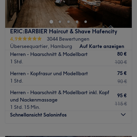
Zurück zur Salonansicht
ERIC:BARBIER Haircut & Shave Hafencity
4,9
3044 Bewertungen
Überseequartier, Hamburg
Auf Karte anzeigen
80 €
Herren - Haarschnitt & Modellbart
1 Std.
100 €
75 €
Herren - Kopfrasur und Modellbart
1 Std.
90 €
Herren - Haarschnitt & Modellbart inkl. Kopf
95 €
und Nackenmassage
115 €
1 Std. 15 Min.
Schnellansicht Saloninfos
Montag
10:00
–
20:00