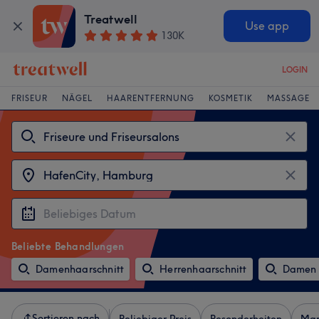
Treatwell
Use app
130K
LOGIN
FRISEUR
NÄGEL
HAARENTFERNUNG
KOSMETIK
MASSAGE
Beliebte Behandlungen
Damenhaarschnitt
Herrenhaarschnitt
Damen 
Sortieren nach