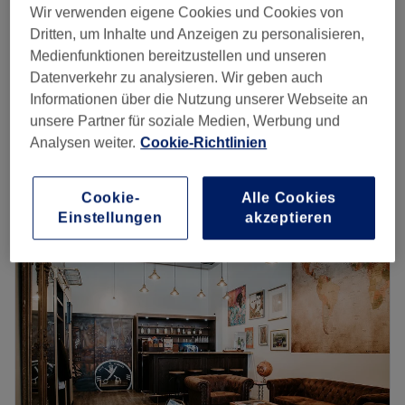
69 €
Wir verwenden eigene Cookies und Cookies von
All In - Haare / Bart / Gesicht
Dritten, um Inhalte und Anzeigen zu personalisieren,
1 Std.
113 €
Medienfunktionen bereitzustellen und unseren
22 €
Kinderhaarschnitt
Datenverkehr zu analysieren. Wir geben auch
20 Min.
32 €
Informationen über die Nutzung unserer Webseite an
unsere Partner für soziale Medien, Werbung und
50 €
All In - Haare und Bart
Analysen weiter.
Cookie-Richtlinien
40 Min.
69 €
Schnellansicht Saloninfos
Cookie-
Alle Cookies
Einstellungen
akzeptieren
Montag
09:00
–
20:00
Dienstag
09:00
–
20:00
Mittwoch
09:00
–
20:00
Donnerstag
09:00
–
20:00
Freitag
09:00
–
20:00
Samstag
09:00
–
19:00
Sonntag
Geschlossen