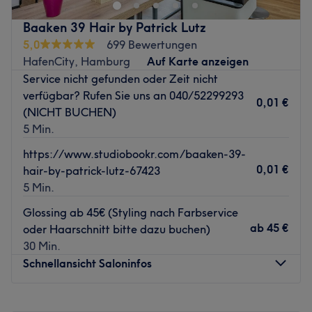
einzigartiges und erstklassiges Schönheitserlebnis.
Nächste öffentliche Verkehrsmittel
Baaken 39 Hair by Patrick Lutz
5,0
699 Bewertungen
Der Salon befindet sich nur drei Gehminuten von der U-
HafenCity, Hamburg
Auf Karte anzeigen
Bahnstation sowie Bushaltestelle HafenCity Universität
Service nicht gefunden oder Zeit nicht
entfernt.
verfügbar? Rufen Sie uns an 040/52299293
0,01 €
Das Team
(NICHT BUCHEN)
Inhaberin Deniz empfängt dich mit einem Lächeln und
5 Min.
legt alles daran, dir ein unvergessliches und
https://www.studiobookr.com/baaken-39-
entspannendes Beautyerlebnis zu ermöglichen. Neben
0,01 €
hair-by-patrick-lutz-67423
Deutsch spricht sie außerdem Englisch und Türkisch.
5 Min.
Was uns an dem Salon gefällt
Glossing ab 45€ (Styling nach Farbservice
Atmosphäre: Freundlich, einladend, modern.
ab
45 €
oder Haarschnitt bitte dazu buchen)
Expertise: Haarschnitt, Styling und Coloration.
30 Min.
Extras: Nur Damen und Herren, Zahlung in Bar sowie per
Schnellansicht Saloninfos
EC- und Kreditkarte, kostenlose Getränke.
Zurück zur Salonansicht
Montag
Geschlossen