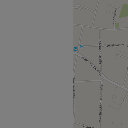
den Geist beruhigen. Mit
n – von ganzheitlicher Thai-
is hin zu Aroma-Öl- oder
ne erholsame Auszeit vom
befinden. Jede Sitzung wird
mt, damit du tief
e gehst.
gt die Bushaltestelle
n Kanokwan Thai-Massage &
e thailändische
 für die Wünsche ihrer
 Atmosphäre – ganz so, dass
. Ob du Verspannungen lösen
 Kanokwan sorgt dafür, dass