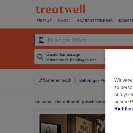
FRISEUR
NÄGEL
HAARENTFERNUNG
KOSMET
Gesichtsmassage
in Innenstadt, Recklinghausen
・
Beliebiges Datum
Sortieren nach
Wir verw
Beliebiger Preis
Besonde
zu perso
analysie
Ein Salon, der anbietet:
gesichtsmassage in Innen
unsere P
Richtlin
Kanokw
Wellne
4,9