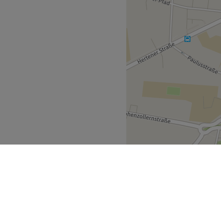
sionellen Erlebnis wird.
arkplätze.
Zurück zur Salonansicht