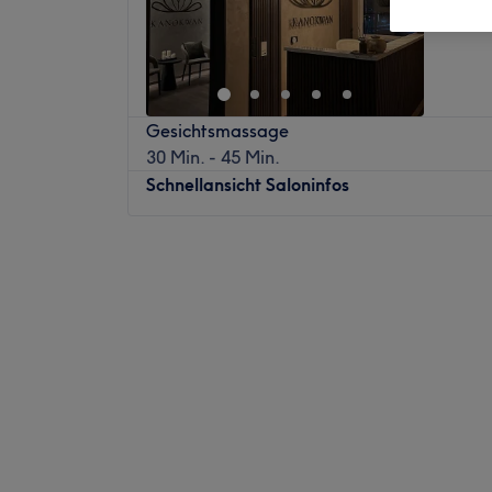
Innenst
Gesichtsmassage
30 Min. - 45 Min.
Schnellansicht Saloninfos
Montag
10:00
–
19:00
Dienstag
10:00
–
19:00
Mittwoch
10:00
–
19:00
Donnerstag
10:00
–
19:00
Freitag
10:00
–
19:00
Samstag
10:00
–
19:00
Sonntag
Geschlossen
Kanokwan Thai-Massage & Wellness in Rec
Adresse für traditionelle Thai-Massagen 