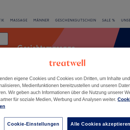
IK
MASSAGE
MÄNNER
GESCHENKGUTSCHEIN
SALE %
UNS
Gesichtsmassage
enden eigene Cookies und Cookies von Dritten, um Inhalte un
rheiten
Salons
Expressangebote
Bewertung
nalisieren, Medienfunktionen bereitzustellen und unseren Date
ren. Wir geben auch Informationen über die Nutzung unserer W
stadt, Recklinghausen
artner für soziale Medien, Werbung und Analysen weiter.
Cooki
ien
+
an Thai-Massage &
ss
−
Cookie-Einstellungen
Alle Cookies akzeptiere
62 Bewertungen