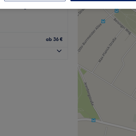
adt, Recklinghausen
ab
36 €
klinghausen ist deine
und entspannende Wellness-