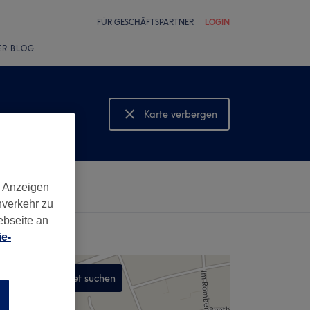
FÜR GESCHÄFTSPARTNER
LOGIN
ER BLOG
Karte verbergen
Karte anzeigen
d Anzeigen
nverkehr zu
ebseite an
e-
In diesem Gebiet suchen
n
,