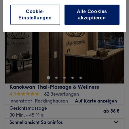
Cookie-
Alle Cookies
Einstellungen
akzeptieren
Kanokwan Thai-Massage & Wellness
4,9
62 Bewertungen
Innenstadt, Recklinghausen
Auf Karte anzeigen
Gesichtsmassage
ab
36 €
30 Min. - 45 Min.
Schnellansicht Saloninfos