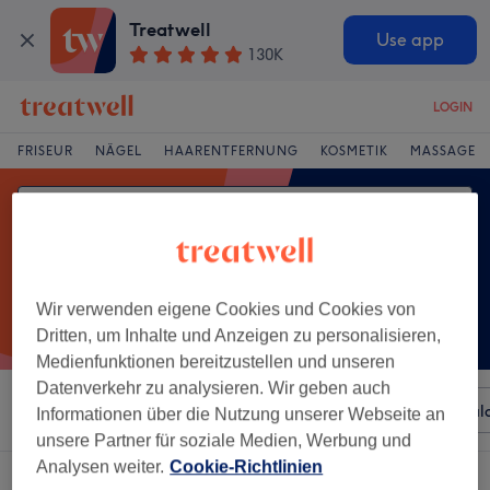
Treatwell
Use app
130K
LOGIN
FRISEUR
NÄGEL
HAARENTFERNUNG
KOSMETIK
MASSAGE
Wir verwenden eigene Cookies und Cookies von
Dritten, um Inhalte und Anzeigen zu personalisieren,
Medienfunktionen bereitzustellen und unseren
Datenverkehr zu analysieren. Wir geben auch
Sortieren nach
Beliebiger Preis
Besonderheiten
Sal
Informationen über die Nutzung unserer Webseite an
unsere Partner für soziale Medien, Werbung und
Analysen weiter.
Cookie-Richtlinien
Ein Salon, der anbietet:
gesichtsmassage in Recklinghausen