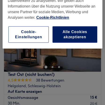
Datenverkehr zu analysieren. Wir geben auch
gesichtsmassage in Helgoland, Schleswig-Holstein
Informationen über die Nutzung unserer Webseite an
unsere Partner für soziale Medien, Werbung und
Analysen weiter.
Cookie-Richtlinien
Cookie-
Alle Cookies
Einstellungen
akzeptieren
Test Ost (nicht buchen!)
4,5
38 Bewertungen
Helgoland, Schleswig-Holstein
Auf Karte anzeigen
15 €
Gesichtsmassage
30 Min.
20 €