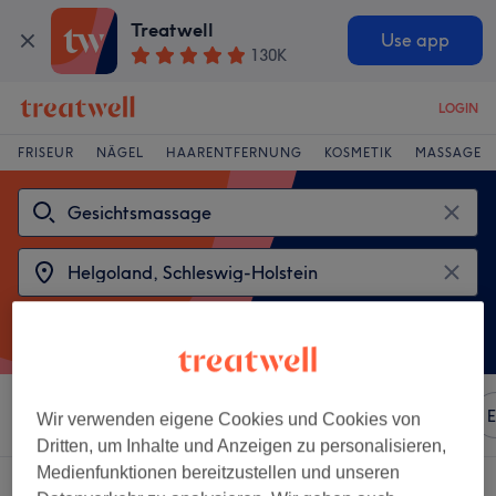
Treatwell
Use app
130K
LOGIN
FRISEUR
NÄGEL
HAARENTFERNUNG
KOSMETIK
MASSAGE
Sortieren nach
Beliebiger Preis
Marken
Salons
E
Wir verwenden eigene Cookies und Cookies von
Dritten, um Inhalte und Anzeigen zu personalisieren,
Medienfunktionen bereitzustellen und unseren
2 Salons die anbieten: