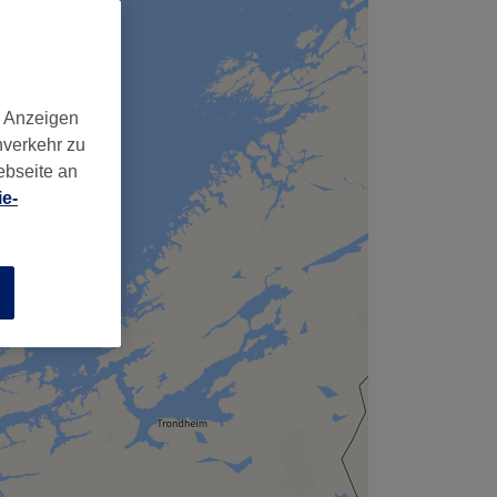
d Anzeigen
nverkehr zu
ebseite an
e-
n