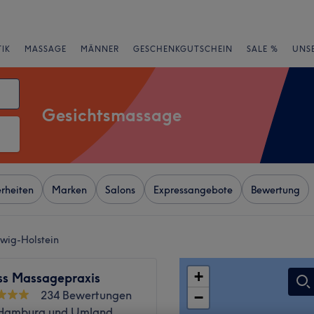
IK
MASSAGE
MÄNNER
GESCHENKGUTSCHEIN
SALE %
UNS
Gesichtsmassage
rheiten
Marken
Salons
Expressangebote
Bewertung
swig-Holstein
+
ss Massagepraxis
234 Bewertungen
−
 Hamburg und Umland