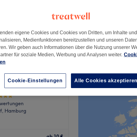
enden eigene Cookies und Cookies von Dritten, um Inhalte un
ab
25 €
nalisieren, Medienfunktionen bereitzustellen und unseren Date
ren. Wir geben auch Informationen über die Nutzung unserer W
artner für soziale Medien, Werbung und Analysen weiter.
Cooki
ien
ity Friseur Inh.
Cookie-Einstellungen
Alle Cookies akzeptiere
n Ghorbanian
wertungen
rf, Hamburg
? Besuche die Wellness
ältige Auswahl an Massagen
ab
10 €