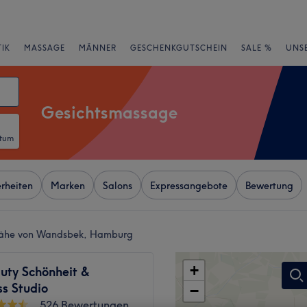
IK
MASSAGE
MÄNNER
GESCHENKGUTSCHEIN
SALE %
UNS
Gesichtsmassage
atum
rheiten
Marken
Salons
Expressangebote
Bewertung
Nähe von Wandsbek, Hamburg
+
uty Schönheit &
s Studio
−
526 Bewertungen