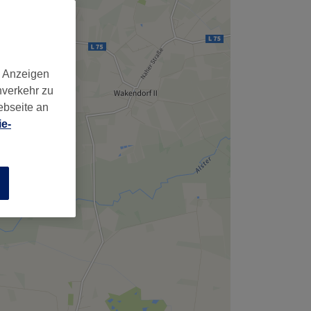
d Anzeigen
nverkehr zu
ebseite an
e-
n