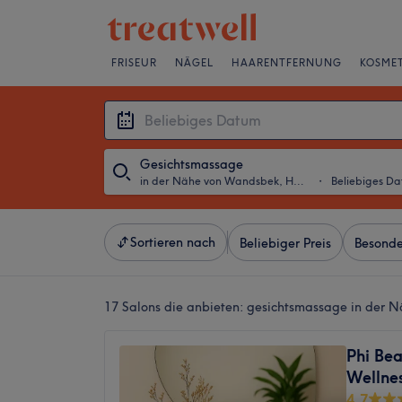
FRISEUR
NÄGEL
HAARENTFERNUNG
KOSMET
Gesichtsmassage
in der Nähe von Wandsbek, Hamburg
・
Beliebiges D
Sortieren nach
Beliebiger Preis
Besonde
17 Salons die anbieten:
gesichtsmassage in der 
Phi Bea
Wellnes
4,7