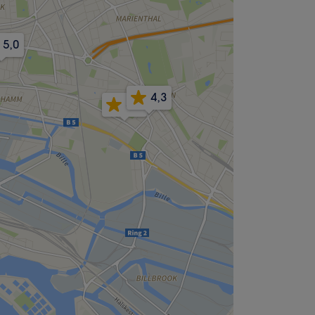
5,0
4,3
5,0