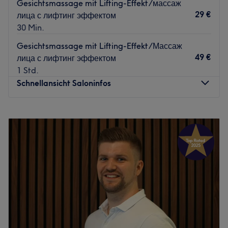
Gesichtsmassage mit Lifting-Effekt/массаж
29 €
лица с лифтинг эффектом
30 Min.
Gesichtsmassage mit Lifting-Effekt/Массаж
49 €
лица с лифтинг эффектом
1 Std.
Schnellansicht Saloninfos
Montag
10:00
–
20:00
Dienstag
10:00
–
20:00
Mittwoch
10:00
–
20:00
Donnerstag
10:00
–
20:00
Freitag
10:00
–
20:00
Samstag
10:00
–
18:00
Sonntag
Geschlossen
Strahlende und reine Haut zaubert dir das professionelle
Team von Sisters Beauty Bonn. Hier kannst du dich