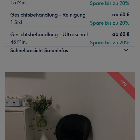
15 Min.
Spare bis zu 20%
ab
60 €
Gesichtsbehandlung - Reinigung
1 Std.
Spare bis zu 20%
ab
60 €
Gesichtsbehandlung - Ultraschall
45 Min.
Spare bis zu 20%
Schnellansicht Saloninfos
Montag
10:00
–
20:00
Dienstag
10:00
–
20:00
NEU
Mittwoch
10:00
–
20:00
Donnerstag
10:00
–
20:00
Freitag
10:00
–
20:00
Samstag
10:00
–
18:00
Sonntag
Geschlossen
Bei Yuliia Kosmetikerin in Düsseldorf dreht sich alles um
strahlende Haut und echte Wohlfühlmomente. Das Studio