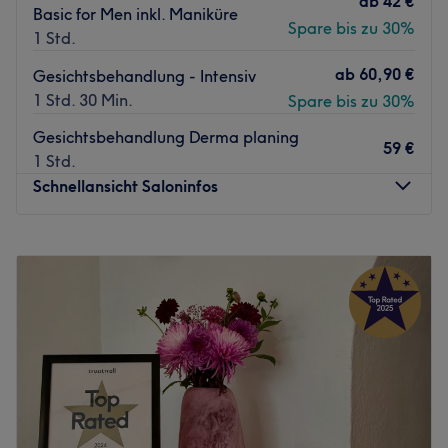
ab
42 €
Zurück zur Salonansicht
Basic for Men inkl. Maniküre
Spare bis zu 30%
1 Std.
ab
60,90 €
Gesichtsbehandlung - Intensiv
1 Std. 30 Min.
Spare bis zu 30%
Gesichtsbehandlung Derma planing
59 €
1 Std.
Schnellansicht Saloninfos
Montag
10:00
–
18:00
Dienstag
Geschlossen
Mittwoch
Geschlossen
Donnerstag
09:00
–
18:00
Freitag
09:00
–
18:00
Samstag
10:00
–
14:00
Sonntag
Geschlossen
Frisch gestaltet, mit vielseitigem Angebot und voller