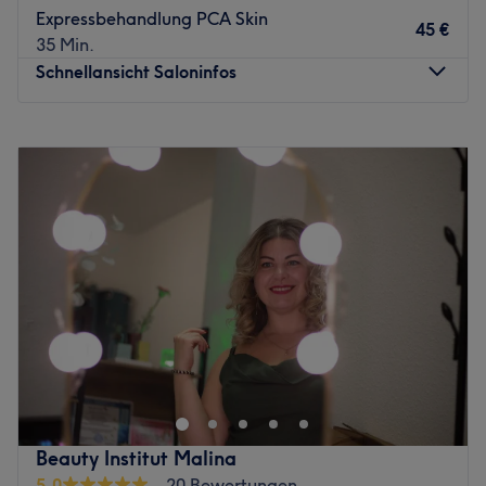
Expressbehandlung PCA Skin
45 €
Was uns an dem Salon gefällt:
35 Min.
Atmosphäre: Angenehm, modern, zum Wohlfühlen.
Schnellansicht Saloninfos
Expertise: Haarschnitte & -stylings.
Extras: Kostenfreie Getränke aufs Haus.
Montag
10:00
–
19:00
Zurück zur Salonansicht
Dienstag
10:00
–
19:00
Mittwoch
10:00
–
19:00
Donnerstag
10:00
–
19:00
Freitag
10:00
–
19:00
Samstag
10:00
–
19:00
Sonntag
Geschlossen
Düsseldorfer auf der Suche nach natürlicher Schönheit
durch Expertentechnik? Direkt in der Stadtmitte werden
suchende Düsseldorfer im Kosmetiksalon Secrets of Beauty
fündig und können sich bei einem persönlichen Termin
selbst überzeugen lassen. Den Wunschtermin einfach
Beauty Institut Malina
online über Treatwell gebucht, steht der eigenen
5,0
20 Bewertungen