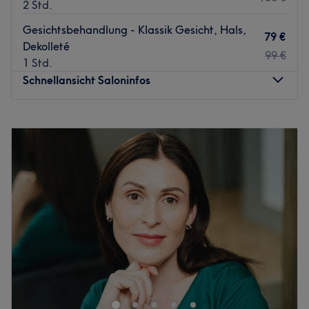
2 Std.
Gesichtsbehandlung - Klassik Gesicht, Hals,
79 €
Dekolleté
99 €
1 Std.
Schnellansicht Saloninfos
Montag
09:00
–
20:00
Dienstag
09:00
–
20:00
Mittwoch
09:00
–
20:00
Donnerstag
09:00
–
20:00
Freitag
09:00
–
20:00
Samstag
09:00
–
17:00
Sonntag
10:00
–
18:00
Du möchtest deine natürliche Schönheit erstrahlen lassen
und dir und deiner Haut endlich mal wieder etwas Gutes
tun? Dann schau auf jeden Fall in dem Salon Beauty ReV
´Art in der Hüttenstraße 102 vorbei. Sieh dir das