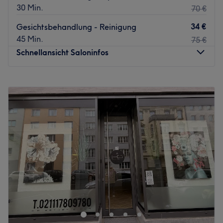
30 Min.
70 €
34 €
Gesichtsbehandlung - Reinigung
45 Min.
75 €
Schnellansicht Saloninfos
Montag
Geschlossen
Dienstag
10:00
–
18:00
Mittwoch
10:00
–
18:00
Donnerstag
10:00
–
18:00
Freitag
10:00
–
18:00
Samstag
10:00
–
18:00
Sonntag
Geschlossen
Velora Beauty Center & Academy verbindet luxuriöse
Beauty-Behandlungen mit modernster Technologie. Das
Zentrum bietet professionelle Gesichtsbehandlungen,
hochwirksame Laser-Haarentfernung mit Candela-