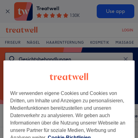
Treatwell
Use app
130K
LOGIN
FRISEUR
NÄGEL
HAARENTFERNUNG
KOSMETIK
MASSAGE
Wir verwenden eigene Cookies und Cookies von
Dritten, um Inhalte und Anzeigen zu personalisieren,
Medienfunktionen bereitzustellen und unseren
Sortieren nach
Datenverkehr zu analysieren. Wir geben auch
Beliebiger Preis
Salons
Expressange
Informationen über die Nutzung unserer Webseite an
unsere Partner für soziale Medien, Werbung und
Ein Salon, der anbietet:
Analysen weiter.
Cookie-Richtlinien