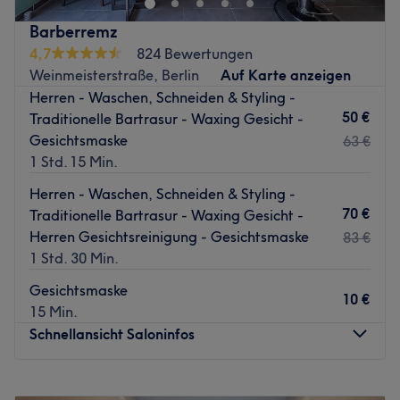
erreichbar. Hier erwartet dich eine entspannte
Barberremz
Wohlfühlatmosphäre sowie professionelle Beauty-
4,7
824 Bewertungen
Behandlungen, die individuell auf deine Wünsche
Weinmeisterstraße, Berlin
Auf Karte anzeigen
abgestimmt sind.
Herren - Waschen, Schneiden & Styling -
Nächste öffentliche Verkehrsmittel:
50 €
Traditionelle Bartrasur - Waxing Gesicht -
Die Bushaltestelle Falkensee, Hamburger Str. befindet
Gesichtsmaske
63 €
sich nur eine Gehminute vom Studio entfernt.
1 Std. 15 Min.
Das Team:
Herren - Waschen, Schneiden & Styling -
Dank ständiger Weiterbildung verfügt das Team über ein
70 €
Traditionelle Bartrasur - Waxing Gesicht -
breitgefächertes Wissen. Außerdem werden hochwertige
Herren Gesichtsreinigung - Gesichtsmaske
83 €
Produkte und die neuesten Methoden angewendet, um
1 Std. 30 Min.
ein perfektes Ergebnis zu erzielen. Eine Beratung ist auf
Gesichtsmaske
Deutsch, Englisch, Polnisch, Türkisch sowie Arabisch
10 €
15 Min.
möglich.
Schnellansicht Saloninfos
Was uns an dem Salon gefällt:
Atmosphäre: Freundlich, gemütlich, modern
Montag
10:00
–
20:00
Expertise: Gesichtsbehandlungen, Nagelpflege & Design,