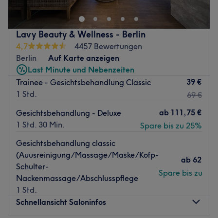
Ab einem Behandlungswert von 240 € übernehmen wir
Ihre Parkgebühr.
Lavy Beauty & Wellness - Berlin
Laser Hautbehandlungen. Sichtbare Ergebnisse. Absolute
4,7
4457 Bewertungen
Diskretion.
Berlin
Auf Karte anzeigen
Seit 2006 ist Skin Care Berlin in Charlottenburg
Last Minute und Nebenzeiten
spezialisiert auf medizinisch-ästhetische High-End
39 €
Trainee - Gesichtsbehandlung Classic
Behandlungen – für alle Geschlechter.
1 Std.
69 €
Wir haben einen Ort geschaffen, der mehr ist als ein
ab
111,75 €
Gesichtsbehandlung - Deluxe
Studio:
1 Std. 30 Min.
Spare bis zu 25%
💎 diskret & geschützt
Gesichtsbehandlung classic
💎 offen für Männer sowie trans, queere & gender-diverse
(Auusreinigung/Massage/Maske/Kofp-
ab
62,10 
Menschen
Schulter-
Spare bis zu 10
Nackenmassage/Abschlusspflege
💎 maximale Privatsphäre für Frauen mit erhöhtem
1 Std.
Diskretionsbedarf
Schnellansicht Saloninfos
👉 Unser Fokus: echte Hautveränderung – nicht nur