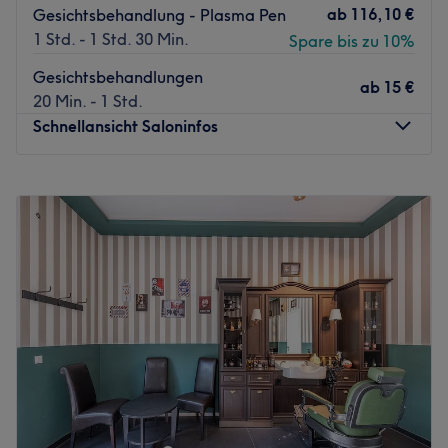
ab
116,10 €
Gesichtsbehandlung - Plasma Pen
1 Std. - 1 Std. 30 Min.
Spare bis zu 10%
Gesichtsbehandlungen
ab
15 €
20 Min. - 1 Std.
Schnellansicht Saloninfos
Montag
10:00
–
18:00
Dienstag
10:00
–
18:00
Mittwoch
10:00
–
18:00
Donnerstag
10:00
–
18:00
Freitag
10:00
–
18:00
Samstag
10:00
–
16:00
Sonntag
Geschlossen
Das moderne Kosmetikstudio Hera Beauty Studio befindet
sich in der Spandauer Straße 160c, 14612 Falkensee –
direkt an der Grenze zu Berlin und ist somit bequem aus
Falkensee, Berlin-Spandau und der Umgebung