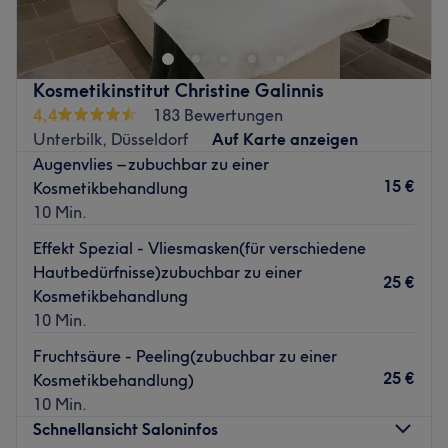
von porentief reiner Haut, langanhaltendem Permanent
Make-up, vollen Wimpern und perfekten Augenbrauen
einen Stück näher kommen! Hier kannst du dich entspannt
zurücklehnen und verwöhnen lassen.
Kosmetikinstitut Christine Galinnis
Nächste öffentliche Verkehrsmittel:
4,4
183 Bewertungen
Die Station D-Herzogstraße ist nur 2 Gehminuten vom
Unterbilk, Düsseldorf
Auf Karte anzeigen
Studio entfernt.
Augenvlies – zubuchbar zu einer
15 €
Kosmetikbehandlung
Das Team:
10 Min.
Inhaberin Elena und ihr Team sind passionierte
Beautyqueens. Sie nehmen sich viel Zeit, um die
Effekt Spezial - Vliesmasken(für verschiedene
Bedürfnisse deiner Haut kennenzulernen und die
Hautbedürfnisse)zubuchbar zu einer
25 €
Behandlungen gezielt darauf abzustimmen.
Kosmetikbehandlung
10 Min.
Was uns an dem Salon gefällt:
Atmosphäre: Modern, hell, professionell.
Fruchtsäure - Peeling(zubuchbar zu einer
Expertise: Lashes&Brows, Gesichtsbehandlungen.
25 €
Kosmetikbehandlung)
Produkte und Produktmarken: Natürliche Inhaltsstoffe.
10 Min.
Extras: Kostenlose Getränke, LGBTQIA+ friendly und
Schnellansicht Saloninfos
barrierefrei.