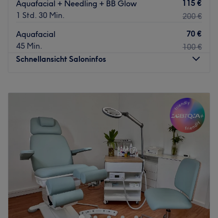
115 €
Aquafacial + Needling + BB Glow
1 Std. 30 Min.
200 €
70 €
Aquafacial
45 Min.
100 €
Schnellansicht Saloninfos
Montag
12:00
–
19:00
Dienstag
12:00
–
19:00
Mittwoch
12:00
–
19:00
Donnerstag
12:00
–
19:00
Freitag
12:00
–
19:00
Samstag
12:00
–
19:00
Sonntag
Geschlossen
Willkommen bei Beauty Angels & Academy, deinem
erstklassigen Studio für Schönheit, Ästhetik &
Weiterbildung in Düsseldorf Friedrichstadt. Nimm dir eine
Auszeit vom hektischen Alltag und lass dich bei einer der