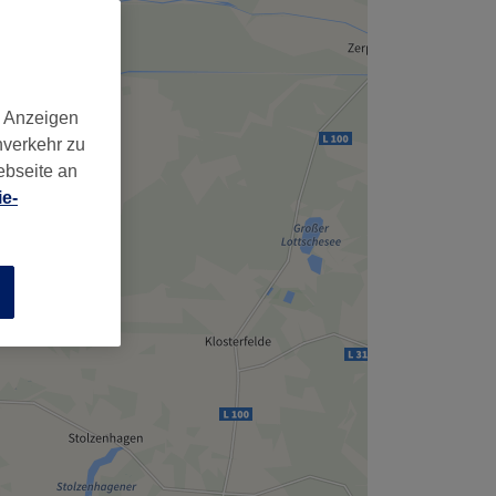
d Anzeigen
nverkehr zu
ebseite an
e-
n