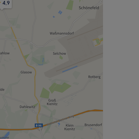
,9
4,9