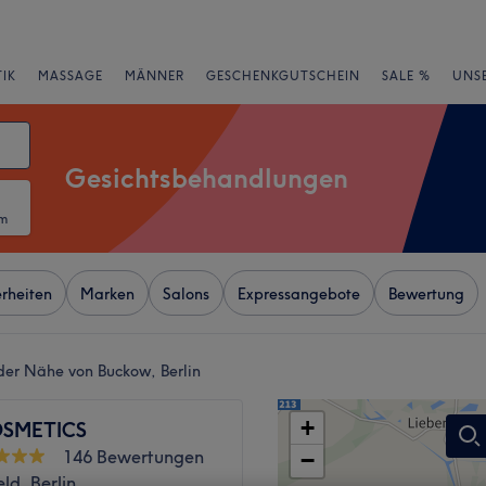
IK
MASSAGE
MÄNNER
GESCHENKGUTSCHEIN
SALE %
UNS
Gesichtsbehandlungen
um
rheiten
Marken
Salons
Expressangebote
Bewertung
der Nähe von Buckow, Berlin
+
SMETICS
146 Bewertungen
−
ld, Berlin