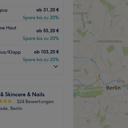
etik auf Wohlgefühl trifft
ab
31,20 €
gica
hek – Ihrem exklusiven
Spare bis zu 20%
d natürlich strahlende
ne Haut
ab
55,20 €
ologien mit einem feinen
Spare bis zu 20%
nisse.
ab
103,20 €
gica/Klapp
Spare bis zu 20%
Ihrer Haut neue Spannkraft,
dung wird präzise auf Ihren
altige Ergebnisse.
& Skincare & Nails
wohltuenden Wellness-
324 Bewertungen
Auszeit – für innere Ruhe
ade, Berlin
t
e, tiefenwirksame