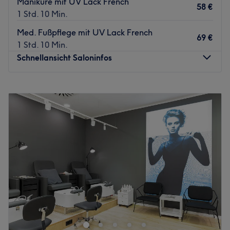
Maniküre mit UV Lack French
58 €
1 Std. 10 Min.
Med. Fußpflege mit UV Lack French
69 €
1 Std. 10 Min.
Schnellansicht Saloninfos
Montag
09:30
–
22:00
Dienstag
Geschlossen
Mittwoch
09:30
–
22:00
Donnerstag
09:30
–
22:00
Freitag
09:30
–
22:00
Samstag
09:30
–
22:00
Sonntag
10:00
–
21:30
QinLin Wellness - Massage & Kosmetik befindet sich in
der Düsseldorfer Stadtmitte und bietet dir eine Vielzahl
von Behandlungen an.
Nächste öffentliche Verkehrsmittel: