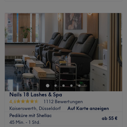
Montag
10:00
–
20:00
Dienstag
10:00
–
20:00
Mittwoch
10:00
–
20:00
Donnerstag
10:00
–
20:00
Freitag
10:00
–
20:00
Samstag
10:00
–
20:00
Sonntag
Geschlossen
Mit MIZU SPA Nail Cosmetic hat die Kö-Galerie eine
wundervolle Beautyadresse hinzugewonnen. Hier geht
das erfahrene Team aus Lenka, Huyen und Dung seinem
Handwerk nach. Ob sorgsam modellierte Nägel, perfekt
manikürte Hände oder schwungvolle Wimpern – lass' dich
Nails 18 Lashes & Spa
in der exklusiven Atmosphäre des Salons und der Galerie
4,6
1112 Bewertungen
ganz nach deinen Wünschen verwöhnen. Deinen
Kaiserswerth, Düsseldorf
Auf Karte anzeigen
Wunschtermin buchst du dir einfach und bequem mit
Pediküre mit Shellac
Treatwell!
ab
55 €
45 Min. - 1 Std.