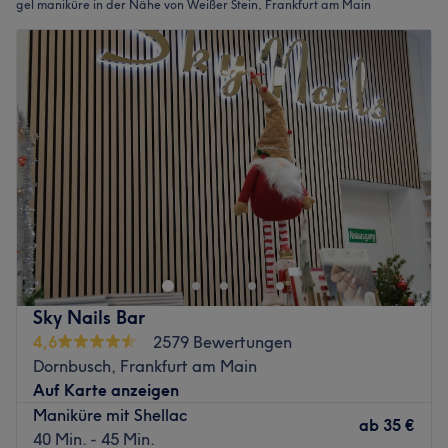
gel maniküre in der Nähe von Weißer Stein, Frankfurt am Main
Sky Nails Bar
4,6
2579 Bewertungen
Dornbusch, Frankfurt am Main
Auf Karte anzeigen
Maniküre mit Shellac
ab
35 €
40 Min. - 45 Min.