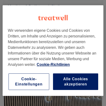
Maniküre & Pediküre mit Shellac
ab
80 €
1 Std. 45 Min. - 1 Std. 50 Min.
Fingernägel lackieren mit Shellac
28 €
30 Min.
Wir verwenden eigene Cookies und Cookies von
Schnellansicht Saloninfos
Dritten, um Inhalte und Anzeigen zu personalisieren,
Medienfunktionen bereitzustellen und unseren
Montag
08:00
–
21:00
Datenverkehr zu analysieren. Wir geben auch
Dienstag
08:00
–
21:00
Informationen über die Nutzung unserer Webseite an
Mittwoch
08:00
–
21:00
unsere Partner für soziale Medien, Werbung und
Donnerstag
08:00
–
21:00
Analysen weiter.
Cookie-Richtlinien
Freitag
08:00
–
21:00
Samstag
08:00
–
21:00
Cookie-
Alle Cookies
Sonntag
Geschlossen
Einstellungen
akzeptieren
Träumst du von perfekt gestylten Nägeln nach den
neuesten Trends? Und von wunderschönen, gepflegten
Händen und Füßen? Dann bist du bei Sky Nails Bar, dem