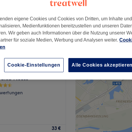
enden eigene Cookies und Cookies von Dritten, um Inhalte un
nalisieren, Medienfunktionen bereitzustellen und unseren Date
ren. Wir geben auch Informationen über die Nutzung unserer W
ab
25 €
artner für soziale Medien, Werbung und Analysen weiter.
Cooki
ien
Cookie-Einstellungen
Alle Cookies akzeptiere
 Club Neuss
wertungen
in wichtiger Bestandteil
33 €
onders viel Aufmerksamkeit.