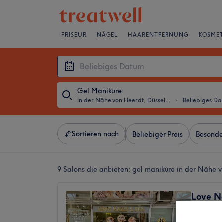
FRISEUR
NÄGEL
HAARENTFERNUNG
KOSMET
Gel Maniküre
in der Nähe von Heerdt, Düsseldorf
・
Beliebiges D
Sortieren nach
Beliebiger Preis
Besonde
9 Salons die anbieten:
gel maniküre in der Nähe v
Love N
4,7
1731 Be