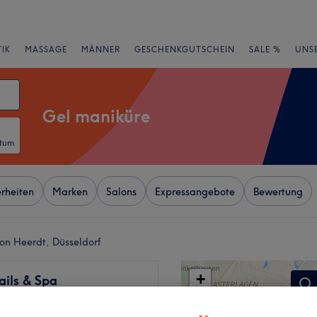
IK
MASSAGE
MÄNNER
GESCHENKGUTSCHEIN
SALE %
UNS
Gel maniküre
atum
rheiten
Marken
Salons
Expressangebote
Bewertung
on Heerdt, Düsseldorf
+
ails & Spa
−
wertungen