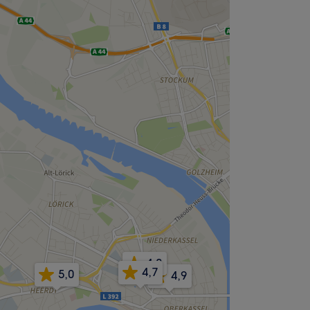
4,8
4,7
5,0
4,9