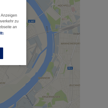
d Anzeigen
nverkehr zu
ebseite an
e-
n