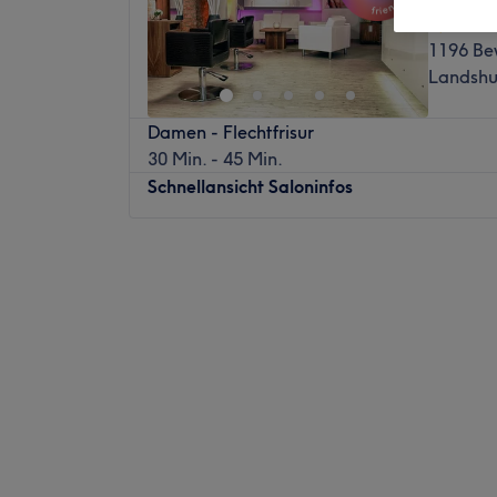
4,9
1196 Be
Landshu
Damen - Flechtfrisur
30 Min. - 45 Min.
Schnellansicht Saloninfos
Montag
Geschlossen
Dienstag
08:00
–
18:00
Mittwoch
09:00
–
20:00
Donnerstag
09:00
–
18:00
Freitag
08:00
–
18:00
Samstag
08:00
–
14:00
Sonntag
Geschlossen
Seit fünf Generationen steht der Name Grü
Art of hair" für exzellente Dienstleistunge