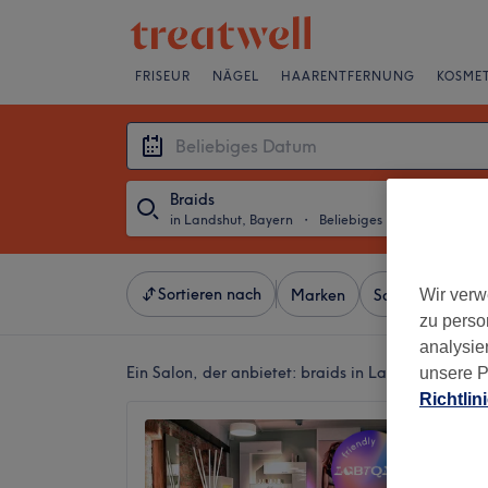
FRISEUR
NÄGEL
HAARENTFERNUNG
KOSMET
Braids
in Landshut, Bayern
・
Beliebiges Datum
Sortieren nach
Wir verw
Marken
Salons
Expr
zu perso
analysie
Ein Salon, der anbietet:
braids in Landshut, Bayer
unsere P
Richtlin
Grünber
Art of 
Studio