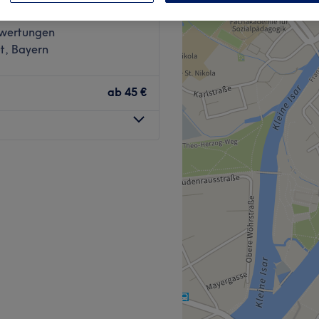
wertungen
t, Bayern
ab
45 €
nberger "the professional
n, saubere Haarschnitte und