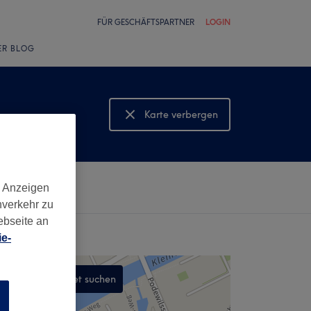
FÜR GESCHÄFTSPARTNER
LOGIN
ER BLOG
Karte verbergen
Karte anzeigen
d Anzeigen
nverkehr zu
ebseite an
e-
In diesem Gebiet suchen
n
,