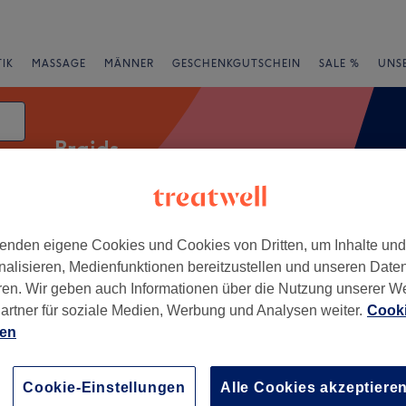
IK
MASSAGE
MÄNNER
GESCHENKGUTSCHEIN
SALE %
UNS
Braids
enden eigene Cookies und Cookies von Dritten, um Inhalte un
essangebote
Bewertung
nalisieren, Medienfunktionen bereitzustellen und unseren Date
ren. Wir geben auch Informationen über die Nutzung unserer W
n
artner für soziale Medien, Werbung und Analysen weiter.
Cooki
ien
+
ger the professional
hair / George Michael
−
Cookie-Einstellungen
Alle Cookies akzeptiere