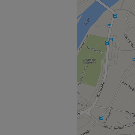
Suche nach einem tollen
Ergebnis ist, sollte keine
ig 186 in Landshut einen
dazu buchst du dir am
 Treatwell. An
r Sie buchbar - Telefon
o lassen sich die
nste Materialien, eine
 die superherzliche Art des
s entspannen und wohlfühlen
rdergrund. Feines,
nd Co. reparieren dein Haar
mit einem Strahlen im Gesicht
Zurück zur Salonansicht