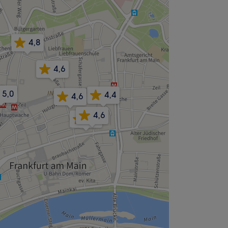
4,8
4,6
5,0
4,4
4,6
4,6
4,7