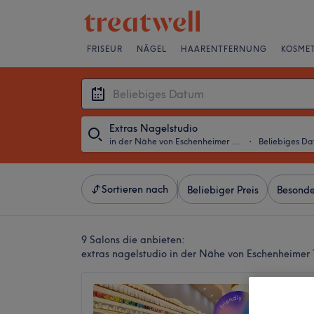
FRISEUR
NÄGEL
HAARENTFERNUNG
KOSMET
Extras Nagelstudio
in der Nähe von Eschenheimer Tor, Frankfurt am Main
・
Beliebiges D
Sortieren nach
Beliebiger Preis
Besonde
9 Salons die anbieten:
extras nagelstudio in der Nähe von Eschenheimer 
Homie 
4,4