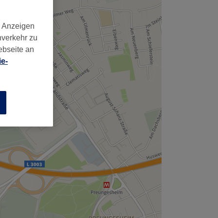
,
d Anzeigen
nverkehr zu
ebseite an
e-
n