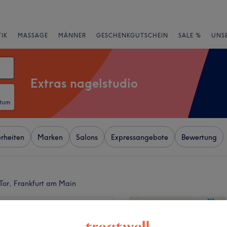
IK
MASSAGE
MÄNNER
GESCHENKGUTSCHEIN
SALE %
UNS
Extras nagelstudio
atum
rheiten
Marken
Salons
Expressangebote
Bewertung
Tor, Frankfurt am Main
+
Nails
31 Bewertungen
−