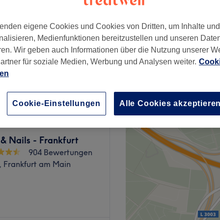
dt I, Frankfurt am Main
enden eigene Cookies und Cookies von Dritten, um Inhalte un
nalisieren, Medienfunktionen bereitzustellen und unseren Date
ren. Wir geben auch Informationen über die Nutzung unserer W
artner für soziale Medien, Werbung und Analysen weiter.
Cooki
3 €
ien
Cookie-Einstellungen
Alle Cookies akzeptiere
& Nails - Frankfurt
904 Bewertungen
, Frankfurt am Main
 sich alles um gepflegte