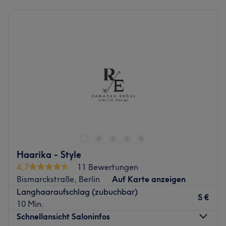
Montag
Geschlossen
Dienstag
10:00
–
18:00
Mittwoch
10:00
–
18:00
Donnerstag
10:00
–
18:00
Freitag
10:00
–
18:00
Samstag
10:00
–
16:00
Sonntag
Geschlossen
Schon beim ersten Betreten des Kosmetikstudio EMI in
Berlin-Wilmersdorf sorgen Ruhe und angenehme
Atmosphäre für ausgewogene Harmonie. Das Gefühl
innerer Ausgeglichenheit ist der wichtigste Schlüssel zu
schönem und gesundem sowie frischem Aussehen. In
Haarika - Style
genau derselben Weise wirken die handverlesenen
4,7
11 Bewertungen
Produkte der erstklassigen Hersteller Dr. Rimpler und
Bismarckstraße, Berlin
Auf Karte anzeigen
Isabelle Lancray.
Langhaaraufschlag (zubuchbar)
5 €
10 Min.
Absolute Hautverträglichkeit, ständig Weiterentwicklung
Schnellansicht Saloninfos
für noch mehr sichtbare Wirkung und biologische