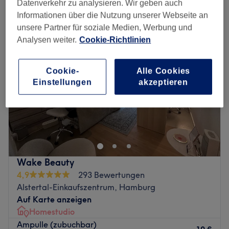
extras kosmetik in der Nähe von Hummelsbüttel, Hamburg
Datenverkehr zu analysieren. Wir geben auch
Informationen über die Nutzung unserer Webseite an
unsere Partner für soziale Medien, Werbung und
Analysen weiter.
Cookie-Richtlinien
Cookie-
Alle Cookies
Einstellungen
akzeptieren
Wake Beauty
4,9
293 Bewertungen
Alstertal-Einkaufszentrum, Hamburg
Auf Karte anzeigen
Homestudio
Ampulle (zubuchbar)