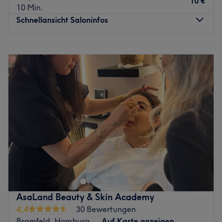
10 €
10 Min.
Schnellansicht Saloninfos
Montag
09:00
–
19:00
Dienstag
09:00
–
19:00
Mittwoch
09:00
–
19:00
Donnerstag
09:00
–
19:00
Freitag
09:00
–
19:00
Samstag
09:00
–
14:00
Sonntag
Geschlossen
Strahlende und reine Haut zaubert dir das professionelle
Team vom Salon Wake Beauty in Poppenbüttel, Hamburg.
Hier kannst du dich zurücklehnen. Die Profis verwöhnen
dich und deine Haut mit pflegenden Produkten und
verwenden ausschließlich nachhaltige Methoden. Das
AsaLand Beauty & Skin Academy
Studio befindet sich im Untergeschoss und kann sowohl
4,4
30 Bewertungen
pber das Treppenhaus als auch einen Aufzug erreicht
Bramfeld, Hamburg
Auf Karte anzeigen