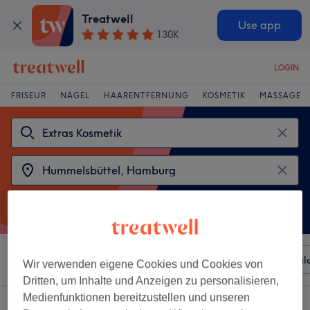
Treatwell
Use app
130K
LOGIN
FRISEUR
NÄGEL
HAARENTFERNUNG
KOSMETIK
MASSAGE
Sortieren nach
Beliebiger Preis
Besonderheiten
Sal
Wir verwenden eigene Cookies und Cookies von
Dritten, um Inhalte und Anzeigen zu personalisieren,
Medienfunktionen bereitzustellen und unseren
2 Salons die anbieten: