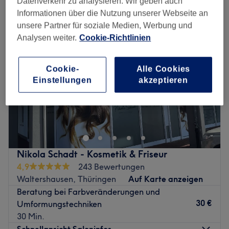
Datenverkehr zu analysieren. Wir geben auch
Informationen über die Nutzung unserer Webseite an
unsere Partner für soziale Medien, Werbung und
Analysen weiter.
Cookie-Richtlinien
Cookie-
Alle Cookies
Einstellungen
akzeptieren
Nikola Schadt - Kosmetik & Friseur
4,9
243 Bewertungen
Waltershausen, Thüringen
Auf Karte anzeigen
Beratung bei Farbveränderungen und
30 €
Umformungstechniken
30 Min.
Schnellansicht Saloninfos