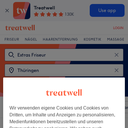
Treatwell
Use app
130K
LOGIN
FRISEUR
NÄGEL
HAARENTFERNUNG
KOSMETIK
MASSAGE
Sortieren nach
Beliebiger Preis
Besonderheiten
Mar
Wir verwenden eigene Cookies und Cookies von
Dritten, um Inhalte und Anzeigen zu personalisieren,
Medienfunktionen bereitzustellen und unseren
2 Salons die anbieten:
extras friseur in Thüringen