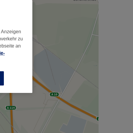
d Anzeigen
nverkehr zu
ebseite an
e-
n