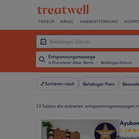
FRISEUR
NÄGEL
HAARENTFERNUNG
KOSMET
Entspannungsmassage
in Prenzlauer Allee, Berlin
・
Beliebiges Datum
Sortieren nach
Beliebiger Preis
Besonde
13 Salons die anbieten:
entspannungsmassagen in 
Ayubo
5,0
Helmholt