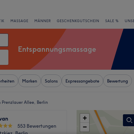
IK
MASSAGE
MÄNNER
GESCHENKGUTSCHEIN
SALE %
UNS
Entspannungsmassage
rheiten
Marken
Salons
Expressangebote
Bewertung
Prenzlauer Allee, Berlin
+
wan
553 Bewertungen
−
zkiez, Berlin